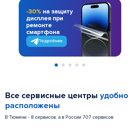
-30%
на защиту
дисплея при
ремонте
смартфона
Подробнее
Item
1
of
Все сервисные центры
удобно
5
расположены
В Тюмени - 8 сервисов, а в России 707 сервисов