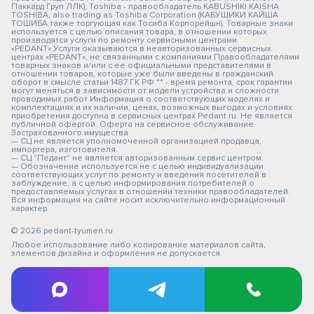
Паккард Груп ЛЛК); Toshiba - правообладатель KABUSHIKI KAISHA
TOSHIBA, also trading as Toshiba Corporation (КАБУШИКИ КАЙША
ТОШИБА также торгующая как Тосиба Корпорейшн). Товарные знаки
используется с целью описания товара, в отношении которых
производятся услуги по ремонту сервисными центрами
«PEDANT».Услуги оказываются в неавторизованных сервисных
центрах «PEDANT», не связанными с компаниями Правообладателями
товарных знаков и/или с ее официальными представителями в
отношении товаров, которые уже были введены в гражданский
оборот в смысле статьи 1487 ГК РФ ** - время ремонта, срок гарантии
могут меняться в зависимости от модели устройства и сложности
проводимых работ Информация о соответствующих моделях и
комплектациях и их наличии, ценах, возможных выгодах и условиях
приобретения доступна в сервисных центрах Pedant.ru. Не является
публичной офертой. Оферта на сервисное обслуживание
Застрахованного имущества
— СЦ не является уполномоченной организацией продавца,
импортера, изготовителя.
— СЦ "Педант" не является авторизованным сервис центром.
— Обозначение используется не с целью индивидуализации
соответствующих услуг по ремонту и введения посетителей в
заблуждение, а с целью информирования потребителей о
предоставляемых услугах в отношении техники правообладателей.
Вся информация на сайте носит исключительно информационный
характер.
© 2026 pedant-tyumen.ru
Любое использование либо копирование материалов сайта,
элементов дизайна и оформления не допускается.