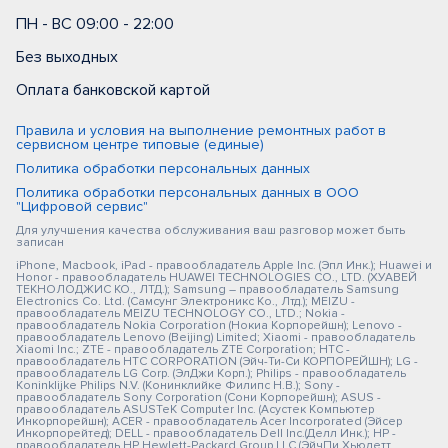
ПН - ВС 09:00 - 22:00
Без выходных
Оплата банковской картой
Правила и условия на выполнение ремонтных работ в
сервисном центре типовые (единые)
Политика обработки персональных данных
Политика обработки персональных данных в ООО
"Цифровой сервис"
Для улучшения качества обслуживания ваш разговор может быть
записан
iPhone, Macbook, iPad - правообладатель Apple Inc. (Эпл Инк.); Huawei и
Honor - правообладатель HUAWEI TECHNOLOGIES CO., LTD. (ХУАВЕЙ
ТЕКНОЛОДЖИС КО., ЛТД.); Samsung – правообладатель Samsung
Electronics Co. Ltd. (Самсунг Электроникс Ко., Лтд.); MEIZU -
правообладатель MEIZU TECHNOLOGY CO., LTD.; Nokia -
правообладатель Nokia Corporation (Нокиа Корпорейшн); Lenovo -
правообладатель Lenovo (Beijing) Limited; Xiaomi - правообладатель
Xiaomi Inc.; ZTE - правообладатель ZTE Corporation; HTC -
правообладатель HTC CORPORATION (Эйч-Ти-Си КОРПОРЕЙШН); LG -
правообладатель LG Corp. (ЭлДжи Корп.); Philips - правообладатель
Koninklijke Philips N.V. (Конинклийке Филипс Н.В.); Sony -
правообладатель Sony Corporation (Сони Корпорейшн); ASUS -
правообладатель ASUSTeK Computer Inc. (Асустек Компьютер
Инкорпорейшн); ACER - правообладатель Acer Incorporated (Эйсер
Инкорпорейтед); DELL - правообладатель Dell Inc.(Делл Инк.); HP -
правообладатель HP Hewlett-Packard Group LLC (ЭйчПи Хьюлетт