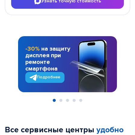
Узнать точную стоимость
-30%
на защиту
дисплея при
ремонте
смартфона
Подробнее
Item
1
of
Все сервисные центры
удобно
5