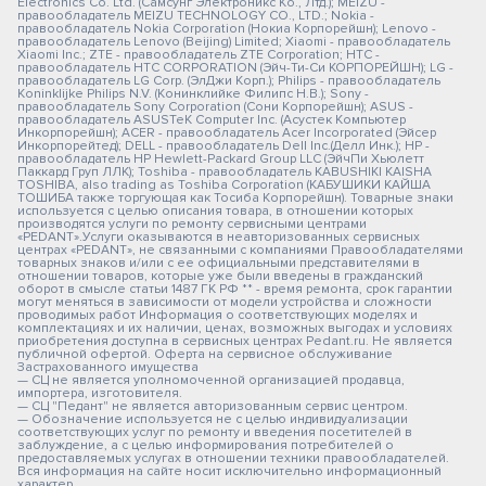
Electronics Co. Ltd. (Самсунг Электроникс Ко., Лтд.); MEIZU -
правообладатель MEIZU TECHNOLOGY CO., LTD.; Nokia -
правообладатель Nokia Corporation (Нокиа Корпорейшн); Lenovo -
правообладатель Lenovo (Beijing) Limited; Xiaomi - правообладатель
Xiaomi Inc.; ZTE - правообладатель ZTE Corporation; HTC -
правообладатель HTC CORPORATION (Эйч-Ти-Си КОРПОРЕЙШН); LG -
правообладатель LG Corp. (ЭлДжи Корп.); Philips - правообладатель
Koninklijke Philips N.V. (Конинклийке Филипс Н.В.); Sony -
правообладатель Sony Corporation (Сони Корпорейшн); ASUS -
правообладатель ASUSTeK Computer Inc. (Асустек Компьютер
Инкорпорейшн); ACER - правообладатель Acer Incorporated (Эйсер
Инкорпорейтед); DELL - правообладатель Dell Inc.(Делл Инк.); HP -
правообладатель HP Hewlett-Packard Group LLC (ЭйчПи Хьюлетт
Паккард Груп ЛЛК); Toshiba - правообладатель KABUSHIKI KAISHA
TOSHIBA, also trading as Toshiba Corporation (КАБУШИКИ КАЙША
ТОШИБА также торгующая как Тосиба Корпорейшн). Товарные знаки
используется с целью описания товара, в отношении которых
производятся услуги по ремонту сервисными центрами
«PEDANT».Услуги оказываются в неавторизованных сервисных
центрах «PEDANT», не связанными с компаниями Правообладателями
товарных знаков и/или с ее официальными представителями в
отношении товаров, которые уже были введены в гражданский
оборот в смысле статьи 1487 ГК РФ ** - время ремонта, срок гарантии
могут меняться в зависимости от модели устройства и сложности
проводимых работ Информация о соответствующих моделях и
комплектациях и их наличии, ценах, возможных выгодах и условиях
приобретения доступна в сервисных центрах Pedant.ru. Не является
публичной офертой. Оферта на сервисное обслуживание
Застрахованного имущества
— СЦ не является уполномоченной организацией продавца,
импортера, изготовителя.
— СЦ "Педант" не является авторизованным сервис центром.
— Обозначение используется не с целью индивидуализации
соответствующих услуг по ремонту и введения посетителей в
заблуждение, а с целью информирования потребителей о
предоставляемых услугах в отношении техники правообладателей.
Вся информация на сайте носит исключительно информационный
характер.