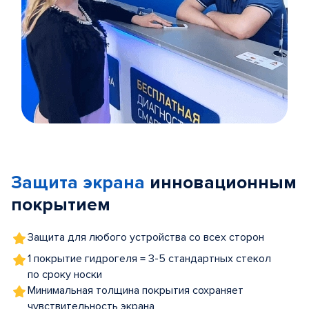
Item
1
of
Защита экрана
инновационным
5
покрытием
Защита для любого устройства со всех сторон
1 покрытие гидрогеля = 3-5 стандартных стекол
по сроку носки
Минимальная толщина покрытия сохраняет
чувствительность экрана