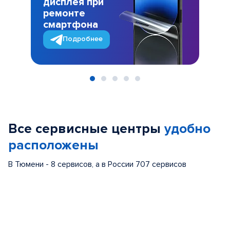
дисплея при
ремонте
смартфона
Подробнее
Item
1
of
Все сервисные центры
удобно
5
расположены
В Тюмени - 8 сервисов, а в России 707 сервисов