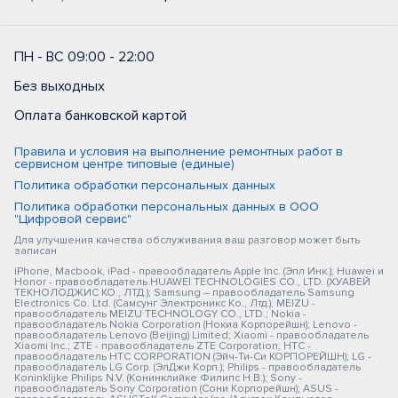
ПН - ВС 09:00 - 22:00
Без выходных
Оплата банковской картой
Правила и условия на выполнение ремонтных работ в
сервисном центре типовые (единые)
Политика обработки персональных данных
Политика обработки персональных данных в ООО
"Цифровой сервис"
Для улучшения качества обслуживания ваш разговор может быть
записан
iPhone, Macbook, iPad - правообладатель Apple Inc. (Эпл Инк.); Huawei и
Honor - правообладатель HUAWEI TECHNOLOGIES CO., LTD. (ХУАВЕЙ
ТЕКНОЛОДЖИС КО., ЛТД.); Samsung – правообладатель Samsung
Electronics Co. Ltd. (Самсунг Электроникс Ко., Лтд.); MEIZU -
правообладатель MEIZU TECHNOLOGY CO., LTD.; Nokia -
правообладатель Nokia Corporation (Нокиа Корпорейшн); Lenovo -
правообладатель Lenovo (Beijing) Limited; Xiaomi - правообладатель
Xiaomi Inc.; ZTE - правообладатель ZTE Corporation; HTC -
правообладатель HTC CORPORATION (Эйч-Ти-Си КОРПОРЕЙШН); LG -
правообладатель LG Corp. (ЭлДжи Корп.); Philips - правообладатель
Koninklijke Philips N.V. (Конинклийке Филипс Н.В.); Sony -
правообладатель Sony Corporation (Сони Корпорейшн); ASUS -