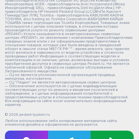
правообладатель ASUSTeK Computer Inc. (Асустек Компьютер
Инкорпорейшн); ACER - правообладатель Acer Incorporated (Эйсер
Инкорпорейтед); DELL - правообладатель Dell Inc.(Делл Инк.); HP -
правообладатель HP Hewlett-Packard Group LLC (ЭйчПи Хьюлетт
Паккард Груп ЛЛК); Toshiba - правообладатель KABUSHIKI KAISHA
TOSHIBA, also trading as Toshiba Corporation (КАБУШИКИ КАЙША
ТОШИБА также торгующая как Тосиба Корпорейшн). Товарные знаки
используется с целью описания товара, в отношении которых
производятся услуги по ремонту сервисными центрами
«PEDANT».Услуги оказываются в неавторизованных сервисных
центрах «PEDANT», не связанными с компаниями Правообладателями
товарных знаков и/или с ее официальными представителями в
отношении товаров, которые уже были введены в гражданский
оборот в смысле статьи 1487 ГК РФ ** - время ремонта, срок гарантии
могут меняться в зависимости от модели устройства и сложности
проводимых работ Информация о соответствующих моделях и
комплектациях и их наличии, ценах, возможных выгодах и условиях
приобретения доступна в сервисных центрах Pedant.ru. Не является
публичной офертой. Оферта на сервисное обслуживание
Застрахованного имущества
— СЦ не является уполномоченной организацией продавца,
импортера, изготовителя.
— СЦ "Педант" не является авторизованным сервис центром.
— Обозначение используется не с целью индивидуализации
соответствующих услуг по ремонту и введения посетителей в
заблуждение, а с целью информирования потребителей о
предоставляемых услугах в отношении техники правообладателей.
Вся информация на сайте носит исключительно информационный
характер.
© 2026 pedant-tyumen.ru
Любое использование либо копирование материалов сайта,
элементов дизайна и оформления не допускается.