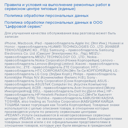
Правила и условия на выполнение ремонтных работ в
сервисном центре типовые (единые)
Политика обработки персональных данных
Политика обработки персональных данных в ООО
"Цифровой сервис"
Для улучшения качества обслуживания ваш разговор может быть
записан
iPhone, Macbook, iPad - правообладатель Apple Inc. (Эпл Инк.); Huawei и
Honor - правообладатель HUAWEI TECHNOLOGIES CO., LTD. (ХУАВЕЙ
ТЕКНОЛОДЖИС КО., ЛТД.); Samsung – правообладатель Samsung
Electronics Co. Ltd. (Самсунг Электроникс Ко., Лтд.); MEIZU -
правообладатель MEIZU TECHNOLOGY CO., LTD.; Nokia -
правообладатель Nokia Corporation (Нокиа Корпорейшн); Lenovo -
правообладатель Lenovo (Beijing) Limited; Xiaomi - правообладатель
Xiaomi Inc.; ZTE - правообладатель ZTE Corporation; HTC -
правообладатель HTC CORPORATION (Эйч-Ти-Си КОРПОРЕЙШН); LG -
правообладатель LG Corp. (ЭлДжи Корп.); Philips - правообладатель
Koninklijke Philips N.V. (Конинклийке Филипс Н.В.); Sony -
правообладатель Sony Corporation (Сони Корпорейшн); ASUS -
правообладатель ASUSTeK Computer Inc. (Асустек Компьютер
Инкорпорейшн); ACER - правообладатель Acer Incorporated (Эйсер
Инкорпорейтед); DELL - правообладатель Dell Inc.(Делл Инк.); HP -
правообладатель HP Hewlett-Packard Group LLC (ЭйчПи Хьюлетт
Паккард Груп ЛЛК); Toshiba - правообладатель KABUSHIKI KAISHA
TOSHIBA, also trading as Toshiba Corporation (КАБУШИКИ КАЙША
ТОШИБА также торгующая как Тосиба Корпорейшн). Товарные знаки
используется с целью описания товара, в отношении которых
производятся услуги по ремонту сервисными центрами
«PEDANT».Услуги оказываются в неавторизованных сервисных
центрах «PEDANT», не связанными с компаниями Правообладателями
товарных знаков и/или с ее официальными представителями в
отношении товаров, которые уже были введены в гражданский