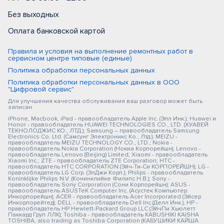
Без выходных
Оплата банковской картой
Правила и условия на выполнение ремонтных работ в
сервисном центре типовые (единые)
Политика обработки персональных данных
Политика обработки персональных данных в ООО
"Цифровой сервис"
Для улучшения качества обслуживания ваш разговор может быть
записан
iPhone, Macbook, iPad - правообладатель Apple Inc. (Эпл Инк.); Huawei и
Honor - правообладатель HUAWEI TECHNOLOGIES CO., LTD. (ХУАВЕЙ
ТЕКНОЛОДЖИС КО., ЛТД.); Samsung – правообладатель Samsung
Electronics Co. Ltd. (Самсунг Электроникс Ко., Лтд.); MEIZU -
правообладатель MEIZU TECHNOLOGY CO., LTD.; Nokia -
правообладатель Nokia Corporation (Нокиа Корпорейшн); Lenovo -
правообладатель Lenovo (Beijing) Limited; Xiaomi - правообладатель
Xiaomi Inc.; ZTE - правообладатель ZTE Corporation; HTC -
правообладатель HTC CORPORATION (Эйч-Ти-Си КОРПОРЕЙШН); LG -
правообладатель LG Corp. (ЭлДжи Корп.); Philips - правообладатель
Koninklijke Philips N.V. (Конинклийке Филипс Н.В.); Sony -
правообладатель Sony Corporation (Сони Корпорейшн); ASUS -
правообладатель ASUSTeK Computer Inc. (Асустек Компьютер
Инкорпорейшн); ACER - правообладатель Acer Incorporated (Эйсер
Инкорпорейтед); DELL - правообладатель Dell Inc.(Делл Инк.); HP -
правообладатель HP Hewlett-Packard Group LLC (ЭйчПи Хьюлетт
Паккард Груп ЛЛК); Toshiba - правообладатель KABUSHIKI KAISHA
TOSHIBA, also trading as Toshiba Corporation (КАБУШИКИ КАЙША