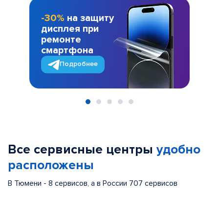
-30%
на защиту
дисплея при
ремонте
смартфона
Подробнее
Item
1
of
Все сервисные центры
удобно
5
расположены
В Тюмени - 8 сервисов, а в России 707 сервисов