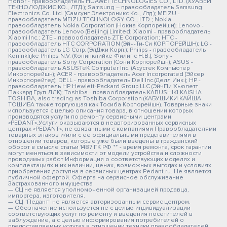
Honor - правообладатель HUAWEI TECHNOLOGIES CO., LTD. (ХУАВЕЙ
ТЕКНОЛОДЖИС КО., ЛТД.); Samsung – правообладатель Samsung
Electronics Co. Ltd. (Самсунг Электроникс Ко., Лтд.); MEIZU -
правообладатель MEIZU TECHNOLOGY CO., LTD.; Nokia -
правообладатель Nokia Corporation (Нокиа Корпорейшн); Lenovo -
правообладатель Lenovo (Beijing) Limited; Xiaomi - правообладатель
Xiaomi Inc.; ZTE - правообладатель ZTE Corporation; HTC -
правообладатель HTC CORPORATION (Эйч-Ти-Си КОРПОРЕЙШН); LG -
правообладатель LG Corp. (ЭлДжи Корп.); Philips - правообладатель
Koninklijke Philips N.V. (Конинклийке Филипс Н.В.); Sony -
правообладатель Sony Corporation (Сони Корпорейшн); ASUS -
правообладатель ASUSTeK Computer Inc. (Асустек Компьютер
Инкорпорейшн); ACER - правообладатель Acer Incorporated (Эйсер
Инкорпорейтед); DELL - правообладатель Dell Inc.(Делл Инк.); HP -
правообладатель HP Hewlett-Packard Group LLC (ЭйчПи Хьюлетт
Паккард Груп ЛЛК); Toshiba - правообладатель KABUSHIKI KAISHA
TOSHIBA, also trading as Toshiba Corporation (КАБУШИКИ КАЙША
ТОШИБА также торгующая как Тосиба Корпорейшн). Товарные знаки
используется с целью описания товара, в отношении которых
производятся услуги по ремонту сервисными центрами
«PEDANT».Услуги оказываются в неавторизованных сервисных
центрах «PEDANT», не связанными с компаниями Правообладателями
товарных знаков и/или с ее официальными представителями в
отношении товаров, которые уже были введены в гражданский
оборот в смысле статьи 1487 ГК РФ ** - время ремонта, срок гарантии
могут меняться в зависимости от модели устройства и сложности
проводимых работ Информация о соответствующих моделях и
комплектациях и их наличии, ценах, возможных выгодах и условиях
приобретения доступна в сервисных центрах Pedant.ru. Не является
публичной офертой. Оферта на сервисное обслуживание
Застрахованного имущества
— СЦ не является уполномоченной организацией продавца,
импортера, изготовителя.
— СЦ "Педант" не является авторизованным сервис центром.
— Обозначение используется не с целью индивидуализации
соответствующих услуг по ремонту и введения посетителей в
заблуждение, а с целью информирования потребителей о
предоставляемых услугах в отношении техники правообладателей.