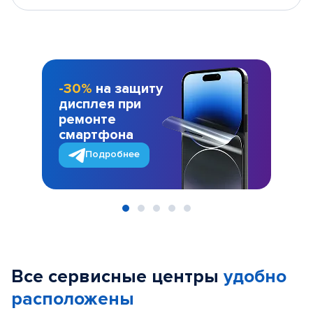
-30%
на защиту
дисплея при
ремонте
смартфона
Подробнее
Item
1
of
Все сервисные центры
удобно
5
расположены