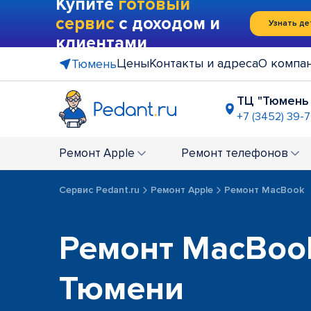
Купите
готовый
сервис
с доходом и
Узнать де
клиентами
Цены
Контакты и адреса
О компа
Тюмень
ТЦ "Тюмень
+7 (3452) 39-
ул. Мельни
+7 (3452) 66
Ремонт
Apple
Ремонт
телефонов
Сервис Pedant.ru
Ремонт Apple
Ремонт MacBook
Ремонт MacBoo
Тюмени