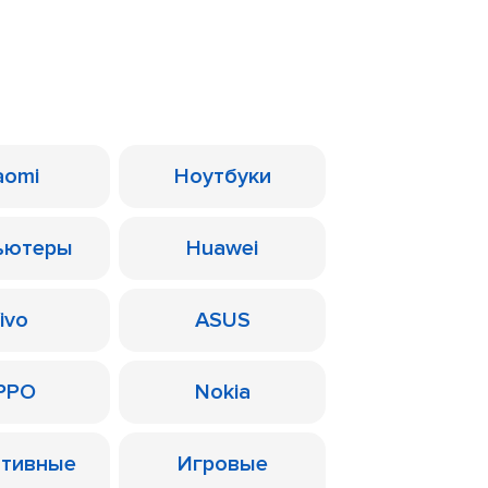
aomi
Ноутбуки
ьютеры
Huawei
ivo
ASUS
PPO
Nokia
ативные
Игровые