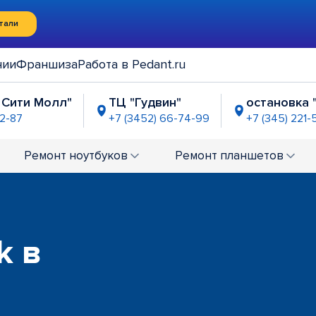
тали
нии
Франшиза
Работа в Pedant.ru
 Сити Молл"
ТЦ "Гудвин"
остановка 
72-87
+7 (3452) 66-74-99
+7 (345) 221-
кайте, д. 101
ТРЦ "Остров"
ТРЦ "Кри
-71-82
+7 (3452) 66-71-92
+7 (3452) 6
Ремонт
ноутбуков
Ремонт
планшетов
k в