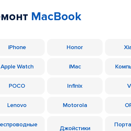
емонт
MacBook
iPhone
Honor
Xi
Apple Watch
iMac
Комп
POCO
Infinix
V
Lenovo
Motorola
O
еспроводные
Порт
Джойстики