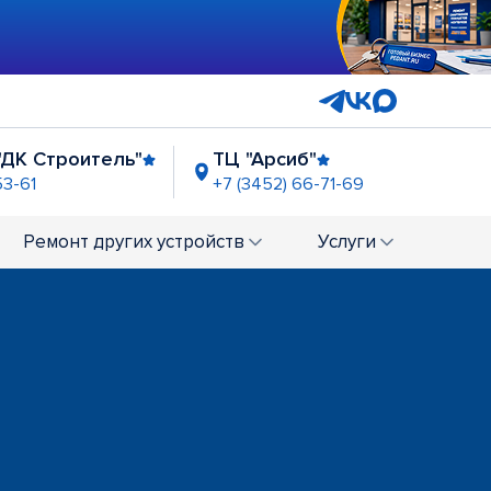
"ДК Строитель"
ТЦ "Арсиб"
53-61
+7 (3452) 66-71-69
сталл"
ост. "Магазин Океан"
6-71-76
Закрыт по тех. причинам
Ремонт
других устройств
Услуги