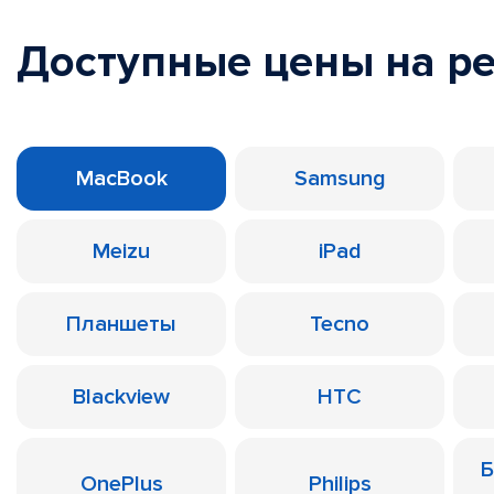
Доступные цены на р
MacBook
Samsung
Meizu
iPad
Планшеты
Tecno
Blackview
HTC
Б
OnePlus
Philips