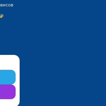
рвисов
 ₽