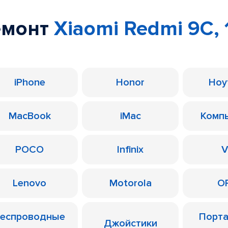
емонт
Xiaomi Redmi 9C, 
iPhone
Honor
Ноу
MacBook
iMac
Комп
POCO
Infinix
V
Lenovo
Motorola
O
еспроводные
Порт
Джойстики