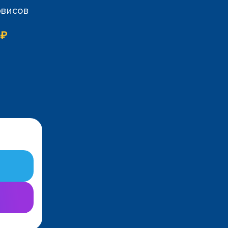
рвисов
 ₽