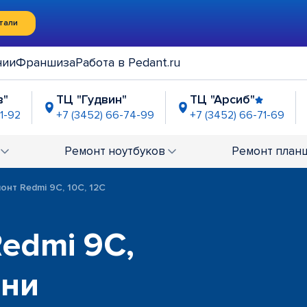
тали
нии
Франшиза
Работа в Pedant.ru
в"
ТЦ "Гудвин"
ТЦ "Арсиб"
1-92
+7 (3452) 66-74-99
+7 (3452) 66-71-69
ь Сити Молл"
ул. Мельникайте, д. 101
о
9-72-87
+7 (3452) 66-71-82
+7
Ремонт
ноутбуков
Ремонт
план
зин Океан"
ех. причинам
онт Redmi 9C, 10C, 12C
Redmi 9C,
ени