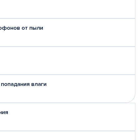
рофонов от пыли
 попадания влаги
ния