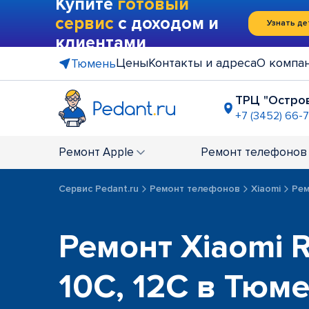
Купите
готовый
сервис
с доходом и
Узнать де
клиентами
Цены
Контакты и адреса
О компа
Тюмень
ТРЦ "Остро
+7 (3452) 66-7
ТЦ "Тюмен
+7 (3452) 3
Ремонт
Apple
Ремонт
телефонов
ост. "Мага
Закрыт по т
Сервис Pedant.ru
Ремонт телефонов
Xiaomi
Рем
Ремонт Xiaomi 
10C, 12C в Тюм