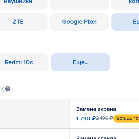
наушники
ко
ZTE
Google Pixel
Ещ
Redmi 10c
Еще...
и)
Замена экрана
1 790 ₽
2 190 ₽
-20%
до 10
Замена стекла