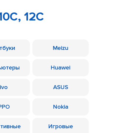
10C, 12C
тбуки
Meizu
ьютеры
Huawei
ivo
ASUS
PPO
Nokia
ативные
Игровые