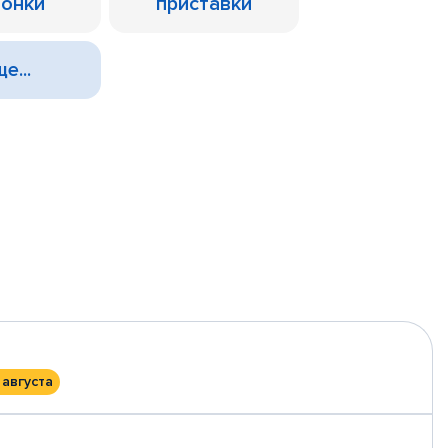
лонки
приставки
е...
 августа