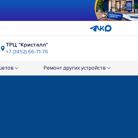
ТРЦ "Кристалл"
+7 (3452) 66-71-76
становка "ДК Строитель"
 (345) 221-53-61
шетов
Ремонт
других устройств