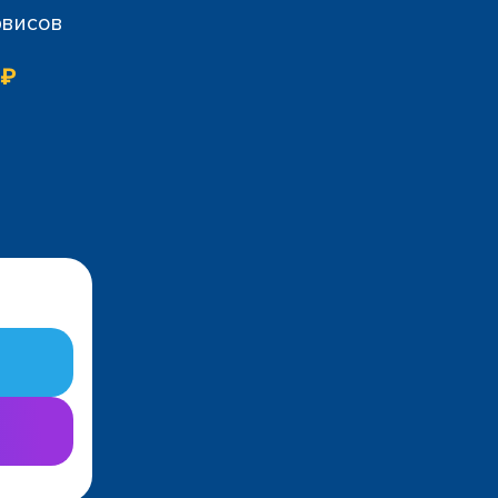
рвисов
 ₽