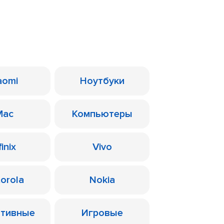
aomi
Ноутбуки
Mac
Компьютеры
finix
Vivo
orola
Nokia
ативные
Игровые