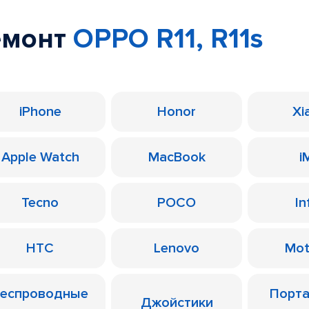
емонт
OPPO R11, R11s
iPhone
Honor
Xi
Apple Watch
MacBook
i
Tecno
POCO
In
HTC
Lenovo
Mot
еспроводные
Порт
Джойстики