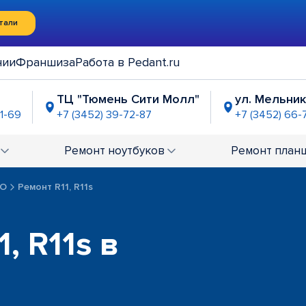
тали
нии
Франшиза
Работа в Pedant.ru
ТЦ "Тюмень Сити Молл"
ул. Мельника
71-69
+7 (3452) 39-72-87
+7 (3452) 66-
 "ДК Строитель"
ТРЦ "Кристалл"
ТРЦ "
-53-61
+7 (3452) 66-71-76
+7 (345
Ремонт
ноутбуков
Ремонт
план
зин Океан"
ех. причинам
PO
Ремонт R11, R11s
, R11s в