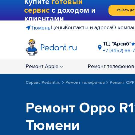
Купите
готовый
сервис
с доходом и
Узнать де
клиентами
Цены
Контакты и адреса
О компа
Тюмень
ТЦ "Арсиб"
+7 (3452) 66-
остановка
+7 (345) 221
Ремонт
Apple
Ремонт
телефонов
ост. "Мага
Закрыт по т
Сервис Pedant.ru
Ремонт телефонов
Ремонт OP
Ремонт Oppo R11
Тюмени