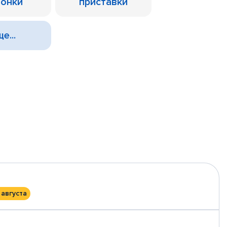
лонки
приставки
е...
 августа