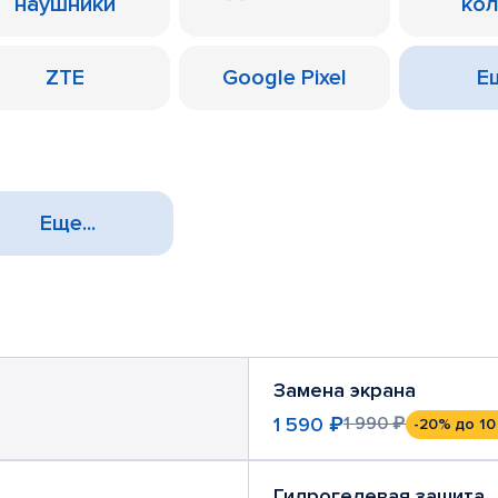
наушники
ко
ZTE
Google Pixel
Ещ
Еще...
Замена экрана
1 590 ₽
1 990 ₽
-20%
до 10
Гидрогелевая защита