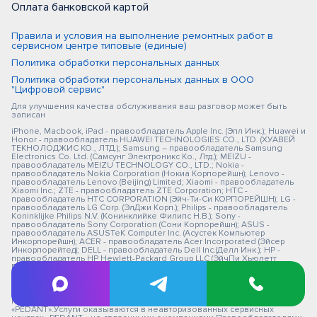
Оплата банковской картой
Правила и условия на выполнение ремонтных работ в
сервисном центре типовые (единые)
Политика обработки персональных данных
Политика обработки персональных данных в ООО
"Цифровой сервис"
Для улучшения качества обслуживания ваш разговор может быть
записан
iPhone, Macbook, iPad - правообладатель Apple Inc. (Эпл Инк.); Huawei и
Honor - правообладатель HUAWEI TECHNOLOGIES CO., LTD. (ХУАВЕЙ
ТЕКНОЛОДЖИС КО., ЛТД.); Samsung – правообладатель Samsung
Electronics Co. Ltd. (Самсунг Электроникс Ко., Лтд.); MEIZU -
правообладатель MEIZU TECHNOLOGY CO., LTD.; Nokia -
правообладатель Nokia Corporation (Нокиа Корпорейшн); Lenovo -
правообладатель Lenovo (Beijing) Limited; Xiaomi - правообладатель
Xiaomi Inc.; ZTE - правообладатель ZTE Corporation; HTC -
правообладатель HTC CORPORATION (Эйч-Ти-Си КОРПОРЕЙШН); LG -
правообладатель LG Corp. (ЭлДжи Корп.); Philips - правообладатель
Koninklijke Philips N.V. (Конинклийке Филипс Н.В.); Sony -
правообладатель Sony Corporation (Сони Корпорейшн); ASUS -
правообладатель ASUSTeK Computer Inc. (Асустек Компьютер
Инкорпорейшн); ACER - правообладатель Acer Incorporated (Эйсер
Инкорпорейтед); DELL - правообладатель Dell Inc.(Делл Инк.); HP -
правообладатель HP Hewlett-Packard Group LLC (ЭйчПи Хьюлетт
Паккард Груп ЛЛК); Toshiba - правообладатель KABUSHIKI KAISHA
TOSHIBA, also trading as Toshiba Corporation (КАБУШИКИ КАЙША
ТОШИБА также торгующая как Тосиба Корпорейшн). Товарные знаки
используется с целью описания товара, в отношении которых
производятся услуги по ремонту сервисными центрами
«PEDANT».Услуги оказываются в неавторизованных сервисных