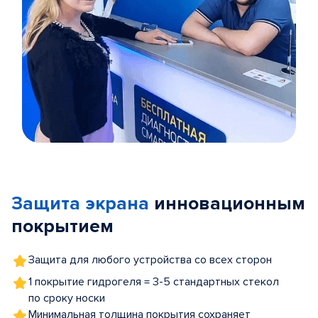
Item
1
of
Защита экрана
инновационным
5
покрытием
Защита для любого устройства со всех сторон
1 покрытие гидрогеля = 3-5 стандартных стекол
по сроку носки
Минимальная толщина покрытия сохраняет