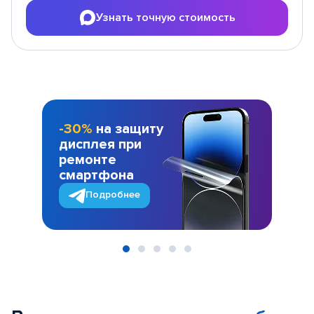
Узнать точную стоимость
-30%
на защиту
дисплея при
ремонте
смартфона
Подробнее
Item
1
of