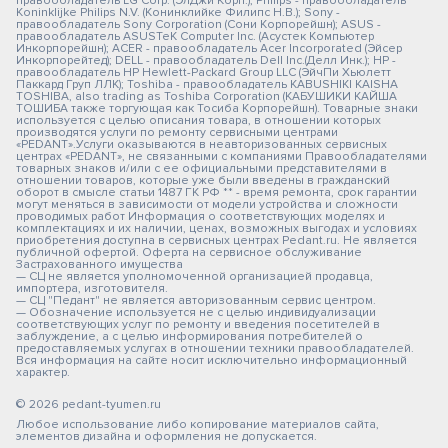
правообладатель LG Corp. (ЭлДжи Корп.); Philips - правообладатель
Koninklijke Philips N.V. (Конинклийке Филипс Н.В.); Sony -
правообладатель Sony Corporation (Сони Корпорейшн); ASUS -
правообладатель ASUSTeK Computer Inc. (Асустек Компьютер
Инкорпорейшн); ACER - правообладатель Acer Incorporated (Эйсер
Инкорпорейтед); DELL - правообладатель Dell Inc.(Делл Инк.); HP -
правообладатель HP Hewlett-Packard Group LLC (ЭйчПи Хьюлетт
Паккард Груп ЛЛК); Toshiba - правообладатель KABUSHIKI KAISHA
TOSHIBA, also trading as Toshiba Corporation (КАБУШИКИ КАЙША
ТОШИБА также торгующая как Тосиба Корпорейшн). Товарные знаки
используется с целью описания товара, в отношении которых
производятся услуги по ремонту сервисными центрами
«PEDANT».Услуги оказываются в неавторизованных сервисных
центрах «PEDANT», не связанными с компаниями Правообладателями
товарных знаков и/или с ее официальными представителями в
отношении товаров, которые уже были введены в гражданский
оборот в смысле статьи 1487 ГК РФ ** - время ремонта, срок гарантии
могут меняться в зависимости от модели устройства и сложности
проводимых работ Информация о соответствующих моделях и
комплектациях и их наличии, ценах, возможных выгодах и условиях
приобретения доступна в сервисных центрах Pedant.ru. Не является
публичной офертой. Оферта на сервисное обслуживание
Застрахованного имущества
— СЦ не является уполномоченной организацией продавца,
импортера, изготовителя.
— СЦ "Педант" не является авторизованным сервис центром.
— Обозначение используется не с целью индивидуализации
соответствующих услуг по ремонту и введения посетителей в
заблуждение, а с целью информирования потребителей о
предоставляемых услугах в отношении техники правообладателей.
Вся информация на сайте носит исключительно информационный
характер.
© 2026 pedant-tyumen.ru
Любое использование либо копирование материалов сайта,
элементов дизайна и оформления не допускается.