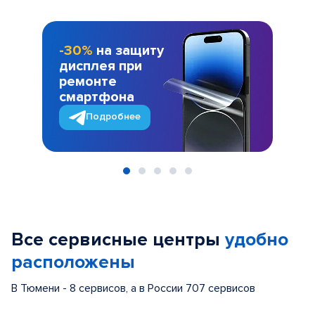
-30%
на защиту
дисплея при
ремонте
смартфона
Подробнее
Item
1
of
Все сервисные центры
удобно
5
расположены
В Тюмени - 8 сервисов, а в России 707 сервисов