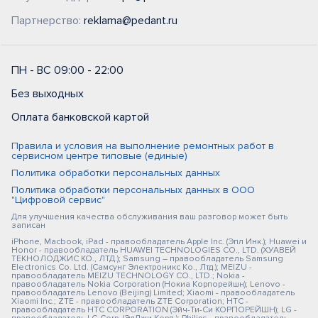
Партнерство:
reklama@pedant.ru
ПН - ВС 09:00 - 22:00
Без выходных
Оплата банковской картой
Правила и условия на выполнение ремонтных работ в
сервисном центре типовые (единые)
Политика обработки персональных данных
Политика обработки персональных данных в ООО
"Цифровой сервис"
Для улучшения качества обслуживания ваш разговор может быть
записан
iPhone, Macbook, iPad - правообладатель Apple Inc. (Эпл Инк.); Huawei и
Honor - правообладатель HUAWEI TECHNOLOGIES CO., LTD. (ХУАВЕЙ
ТЕКНОЛОДЖИС КО., ЛТД.); Samsung – правообладатель Samsung
Electronics Co. Ltd. (Самсунг Электроникс Ко., Лтд.); MEIZU -
правообладатель MEIZU TECHNOLOGY CO., LTD.; Nokia -
правообладатель Nokia Corporation (Нокиа Корпорейшн); Lenovo -
правообладатель Lenovo (Beijing) Limited; Xiaomi - правообладатель
Xiaomi Inc.; ZTE - правообладатель ZTE Corporation; HTC -
правообладатель HTC CORPORATION (Эйч-Ти-Си КОРПОРЕЙШН); LG -