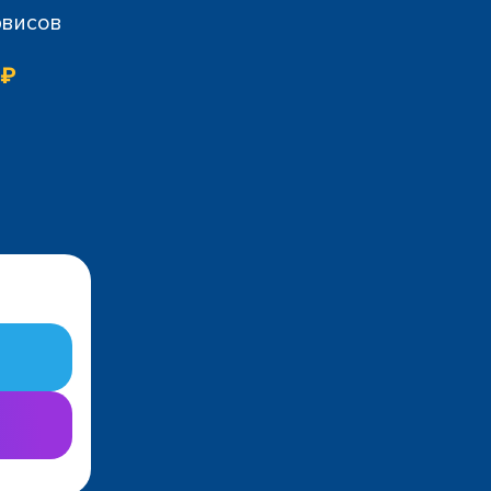
рвисов
 ₽