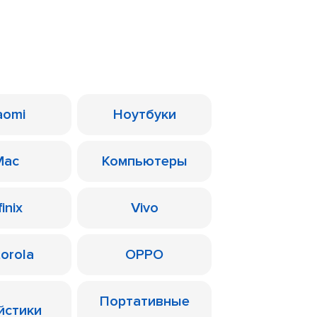
aomi
Ноутбуки
Mac
Компьютеры
finix
Vivo
orola
OPPO
Портативные
йстики