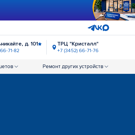
никайте, д. 101
ТРЦ "Кристалл"
 66-71-82
+7 (3452) 66-71-76
н"
ост. "Магазин Океан"
6-74-99
Закрыт по тех. причинам
шетов
Ремонт
других устройств