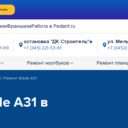
тали
нии
Франшиза
Работа в Pedant.ru
остановка "ДК Строитель"
ул. Мель
71-69
+7 (345) 221-53-61
+7 (3452)
ов"
ТЦ "Тюмень Сити Молл"
ТЦ "Гудви
6-71-92
+7 (3452) 39-72-87
+7 (3452) 6
Ремонт
ноутбуков
Ремонт
план
Ремонт Blade A31
e A31 в