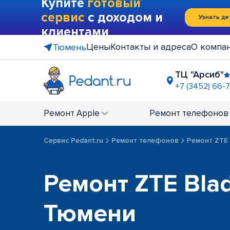
Купите
готовый
сервис
с доходом и
Узнать де
клиентами
Цены
Контакты и адреса
О компа
Тюмень
ТЦ "Арсиб"
+7 (3452) 66-
ТРЦ "Остр
+7 (3452) 6
Ремонт
Apple
Ремонт
телефонов
Сервис Pedant.ru
Ремонт телефонов
Ремонт ZTE
Ремонт ZTE Blad
Тюмени