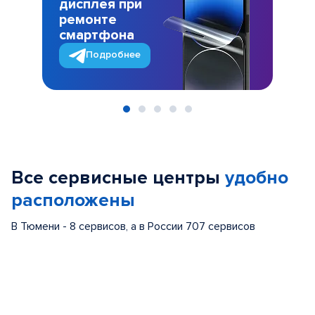
дисплея при
ремонте
смартфона
Подробнее
Item
1
of
Все сервисные центры
удобно
5
расположены
В Тюмени - 8 сервисов, а в России 707 сервисов