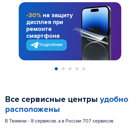
-30%
на защиту
дисплея при
ремонте
смартфона
Подробнее
Item
1
of
Все сервисные центры
удобно
5
расположены
В Тюмени - 8 сервисов, а в России 707 сервисов