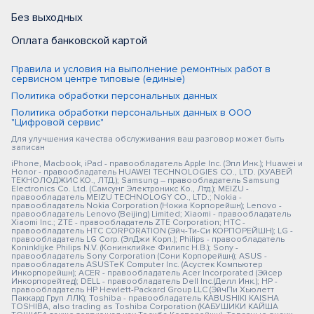
Без выходных
Оплата банковской картой
Правила и условия на выполнение ремонтных работ в
сервисном центре типовые (единые)
Политика обработки персональных данных
Политика обработки персональных данных в ООО
"Цифровой сервис"
Для улучшения качества обслуживания ваш разговор может быть
записан
iPhone, Macbook, iPad - правообладатель Apple Inc. (Эпл Инк.); Huawei и
Honor - правообладатель HUAWEI TECHNOLOGIES CO., LTD. (ХУАВЕЙ
ТЕКНОЛОДЖИС КО., ЛТД.); Samsung – правообладатель Samsung
Electronics Co. Ltd. (Самсунг Электроникс Ко., Лтд.); MEIZU -
правообладатель MEIZU TECHNOLOGY CO., LTD.; Nokia -
правообладатель Nokia Corporation (Нокиа Корпорейшн); Lenovo -
правообладатель Lenovo (Beijing) Limited; Xiaomi - правообладатель
Xiaomi Inc.; ZTE - правообладатель ZTE Corporation; HTC -
правообладатель HTC CORPORATION (Эйч-Ти-Си КОРПОРЕЙШН); LG -
правообладатель LG Corp. (ЭлДжи Корп.); Philips - правообладатель
Koninklijke Philips N.V. (Конинклийке Филипс Н.В.); Sony -
правообладатель Sony Corporation (Сони Корпорейшн); ASUS -
правообладатель ASUSTeK Computer Inc. (Асустек Компьютер
Инкорпорейшн); ACER - правообладатель Acer Incorporated (Эйсер
Инкорпорейтед); DELL - правообладатель Dell Inc.(Делл Инк.); HP -
правообладатель HP Hewlett-Packard Group LLC (ЭйчПи Хьюлетт
Паккард Груп ЛЛК); Toshiba - правообладатель KABUSHIKI KAISHA
TOSHIBA, also trading as Toshiba Corporation (КАБУШИКИ КАЙША