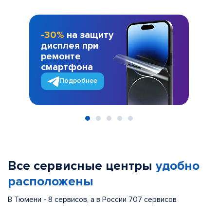
-30%
на защиту
дисплея при
ремонте
смартфона
Подробнее
Item
1
of
Все сервисные центры
удобно
5
расположены
В Тюмени - 8 сервисов, а в России 707 сервисов