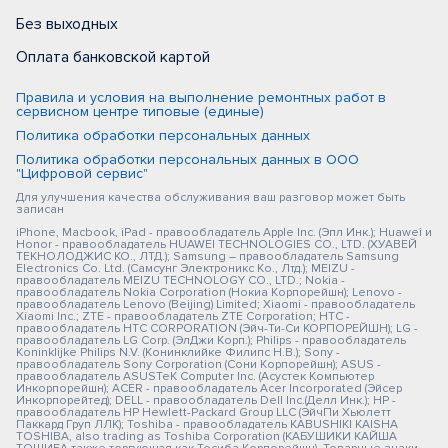
Без выходных
Оплата банковской картой
Правила и условия на выполнение ремонтных работ в
сервисном центре типовые (единые)
Политика обработки персональных данных
Политика обработки персональных данных в ООО
"Цифровой сервис"
Для улучшения качества обслуживания ваш разговор может быть
записан
iPhone, Macbook, iPad - правообладатель Apple Inc. (Эпл Инк.); Huawei и
Honor - правообладатель HUAWEI TECHNOLOGIES CO., LTD. (ХУАВЕЙ
ТЕКНОЛОДЖИС КО., ЛТД.); Samsung – правообладатель Samsung
Electronics Co. Ltd. (Самсунг Электроникс Ко., Лтд.); MEIZU -
правообладатель MEIZU TECHNOLOGY CO., LTD.; Nokia -
правообладатель Nokia Corporation (Нокиа Корпорейшн); Lenovo -
правообладатель Lenovo (Beijing) Limited; Xiaomi - правообладатель
Xiaomi Inc.; ZTE - правообладатель ZTE Corporation; HTC -
правообладатель HTC CORPORATION (Эйч-Ти-Си КОРПОРЕЙШН); LG -
правообладатель LG Corp. (ЭлДжи Корп.); Philips - правообладатель
Koninklijke Philips N.V. (Конинклийке Филипс Н.В.); Sony -
правообладатель Sony Corporation (Сони Корпорейшн); ASUS -
правообладатель ASUSTeK Computer Inc. (Асустек Компьютер
Инкорпорейшн); ACER - правообладатель Acer Incorporated (Эйсер
Инкорпорейтед); DELL - правообладатель Dell Inc.(Делл Инк.); HP -
правообладатель HP Hewlett-Packard Group LLC (ЭйчПи Хьюлетт
Паккард Груп ЛЛК); Toshiba - правообладатель KABUSHIKI KAISHA
TOSHIBA, also trading as Toshiba Corporation (КАБУШИКИ КАЙША