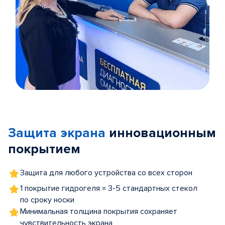
Item
1
of
Защита экрана
инновационным
5
покрытием
Защита для любого устройства со всех сторон
1 покрытие гидрогеля = 3-5 стандартных стекол
по сроку носки
Минимальная толщина покрытия сохраняет
чувствительность экрана