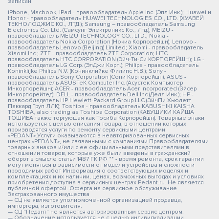
записан
iPhone, Macbook, iPad - правообладатель Apple Inc. (Эпл Инк.); Huawei и
Honor - правообладатель HUAWEI TECHNOLOGIES CO., LTD. (ХУАВЕЙ
ТЕКНОЛОДЖИС КО., ЛТД.); Samsung – правообладатель Samsung
Electronics Co. Ltd. (Самсунг Электроникс Ко., Лтд.); MEIZU -
правообладатель MEIZU TECHNOLOGY CO., LTD.; Nokia -
правообладатель Nokia Corporation (Нокиа Корпорейшн); Lenovo -
правообладатель Lenovo (Beijing) Limited; Xiaomi - правообладатель
Xiaomi Inc.; ZTE - правообладатель ZTE Corporation; HTC -
правообладатель HTC CORPORATION (Эйч-Ти-Си КОРПОРЕЙШН); LG -
правообладатель LG Corp. (ЭлДжи Корп.); Philips - правообладатель
Koninklijke Philips N.V. (Конинклийке Филипс Н.В.); Sony -
правообладатель Sony Corporation (Сони Корпорейшн); ASUS -
правообладатель ASUSTeK Computer Inc. (Асустек Компьютер
Инкорпорейшн); ACER - правообладатель Acer Incorporated (Эйсер
Инкорпорейтед); DELL - правообладатель Dell Inc.(Делл Инк.); HP -
правообладатель HP Hewlett-Packard Group LLC (ЭйчПи Хьюлетт
Паккард Груп ЛЛК); Toshiba - правообладатель KABUSHIKI KAISHA
TOSHIBA, also trading as Toshiba Corporation (КАБУШИКИ КАЙША
ТОШИБА также торгующая как Тосиба Корпорейшн). Товарные знаки
используется с целью описания товара, в отношении которых
производятся услуги по ремонту сервисными центрами
«PEDANT».Услуги оказываются в неавторизованных сервисных
центрах «PEDANT», не связанными с компаниями Правообладателями
товарных знаков и/или с ее официальными представителями в
отношении товаров, которые уже были введены в гражданский
оборот в смысле статьи 1487 ГК РФ ** - время ремонта, срок гарантии
могут меняться в зависимости от модели устройства и сложности
проводимых работ Информация о соответствующих моделях и
комплектациях и их наличии, ценах, возможных выгодах и условиях
приобретения доступна в сервисных центрах Pedant.ru. Не является
публичной офертой. Оферта на сервисное обслуживание
Застрахованного имущества
— СЦ не является уполномоченной организацией продавца,
импортера, изготовителя.
— СЦ "Педант" не является авторизованным сервис центром.
— Обозначение используется не с целью индивидуализации