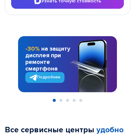
Узнать точную стоимость
-30%
на защиту
дисплея при
ремонте
смартфона
Подробнее
Item
1
of
Все сервисные центры
удобно
5