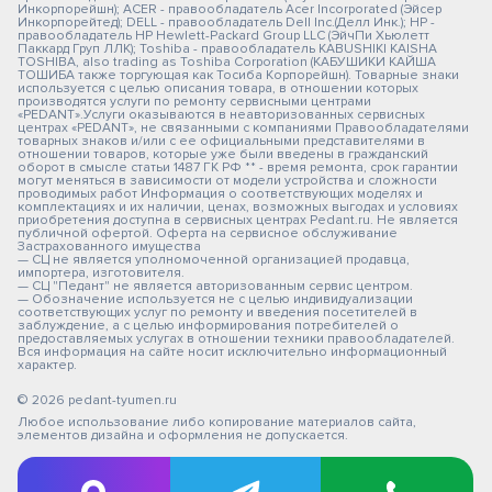
Инкорпорейшн); ACER - правообладатель Acer Incorporated (Эйсер
Инкорпорейтед); DELL - правообладатель Dell Inc.(Делл Инк.); HP -
правообладатель HP Hewlett-Packard Group LLC (ЭйчПи Хьюлетт
Паккард Груп ЛЛК); Toshiba - правообладатель KABUSHIKI KAISHA
TOSHIBA, also trading as Toshiba Corporation (КАБУШИКИ КАЙША
ТОШИБА также торгующая как Тосиба Корпорейшн). Товарные знаки
используется с целью описания товара, в отношении которых
производятся услуги по ремонту сервисными центрами
«PEDANT».Услуги оказываются в неавторизованных сервисных
центрах «PEDANT», не связанными с компаниями Правообладателями
товарных знаков и/или с ее официальными представителями в
отношении товаров, которые уже были введены в гражданский
оборот в смысле статьи 1487 ГК РФ ** - время ремонта, срок гарантии
могут меняться в зависимости от модели устройства и сложности
проводимых работ Информация о соответствующих моделях и
комплектациях и их наличии, ценах, возможных выгодах и условиях
приобретения доступна в сервисных центрах Pedant.ru. Не является
публичной офертой. Оферта на сервисное обслуживание
Застрахованного имущества
— СЦ не является уполномоченной организацией продавца,
импортера, изготовителя.
— СЦ "Педант" не является авторизованным сервис центром.
— Обозначение используется не с целью индивидуализации
соответствующих услуг по ремонту и введения посетителей в
заблуждение, а с целью информирования потребителей о
предоставляемых услугах в отношении техники правообладателей.
Вся информация на сайте носит исключительно информационный
характер.
© 2026 pedant-tyumen.ru
Любое использование либо копирование материалов сайта,
элементов дизайна и оформления не допускается.