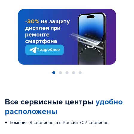
-30%
на защиту
дисплея при
ремонте
смартфона
Подробнее
Item
1
of
Все сервисные центры
удобно
5
расположены
В Тюмени - 8 сервисов, а в России 707 сервисов