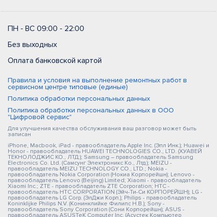
ПН - ВС 09:00 - 22:00
Без выходных
Оплата банковской картой
Правила и условия на выполнение ремонтных работ в
сервисном центре типовые (единые)
Политика обработки персональных данных
Политика обработки персональных данных в ООО
"Цифровой сервис"
Для улучшения качества обслуживания ваш разговор может быть
записан
iPhone, Macbook, iPad - правообладатель Apple Inc. (Эпл Инк.); Huawei и
Honor - правообладатель HUAWEI TECHNOLOGIES CO., LTD. (ХУАВЕЙ
ТЕКНОЛОДЖИС КО., ЛТД.); Samsung – правообладатель Samsung
Electronics Co. Ltd. (Самсунг Электроникс Ко., Лтд.); MEIZU -
правообладатель MEIZU TECHNOLOGY CO., LTD.; Nokia -
правообладатель Nokia Corporation (Нокиа Корпорейшн); Lenovo -
правообладатель Lenovo (Beijing) Limited; Xiaomi - правообладатель
Xiaomi Inc.; ZTE - правообладатель ZTE Corporation; HTC -
правообладатель HTC CORPORATION (Эйч-Ти-Си КОРПОРЕЙШН); LG -
правообладатель LG Corp. (ЭлДжи Корп.); Philips - правообладатель
Koninklijke Philips N.V. (Конинклийке Филипс Н.В.); Sony -
правообладатель Sony Corporation (Сони Корпорейшн); ASUS -
правообладатель ASUSTeK Computer Inc. (Асустек Компьютер