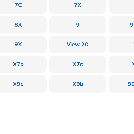
7C
7X
8X
9
9
9X
View 20
X7b
X7c
X9c
X9b
90