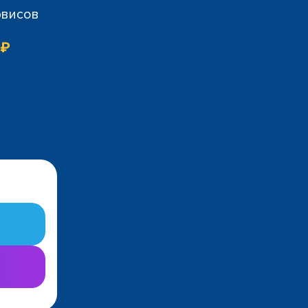
рвисов
 ₽