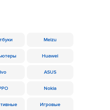
тбуки
Meizu
ьютеры
Huawei
ivo
ASUS
PPO
Nokia
ативные
Игровые