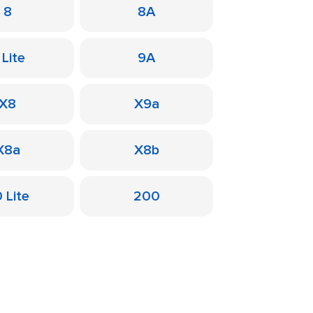
8
8A
 Lite
9A
X8
X9a
X8a
X8b
 Lite
200