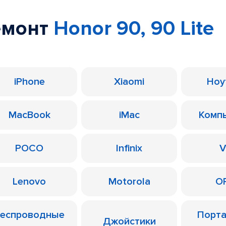
емонт
Honor 90, 90 Lite
iPhone
Xiaomi
Ноу
MacBook
iMac
Комп
POCO
Infinix
V
Lenovo
Motorola
O
еспроводные
Порт
Джойстики