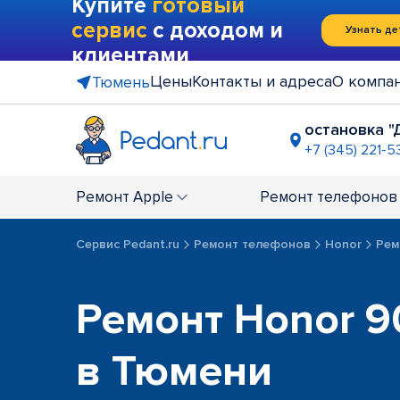
Купите
готовый
сервис
с доходом и
Узнать де
клиентами
Цены
Контакты и адреса
О компа
Тюмень
остановка "
+7 (345) 221-5
ТЦ "Арсиб
Закрыт по т
Ремонт
Apple
Ремонт
телефонов
ТЦ "Гудви
+7 (3452) 6
Сервис Pedant.ru
Ремонт телефонов
Honor
Рем
Ремонт Honor 90
в Тюмени