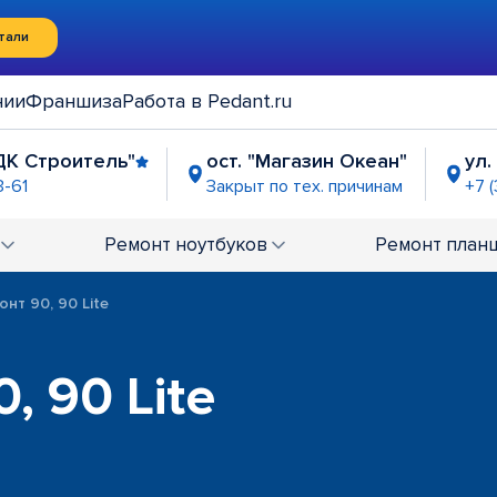
тали
нии
Франшиза
Работа в Pedant.ru
ДК Строитель"
ост. "Магазин Океан"
ул.
3-61
Закрыт по тех. причинам
+7 
"
ТЦ "Тюмень Сити Молл"
ТРЦ 
ех. причинам
Закрыт по тех. причинам
Закрыт
Ремонт
ноутбуков
Ремонт
план
н"
6-74-99
онт 90, 90 Lite
, 90 Lite