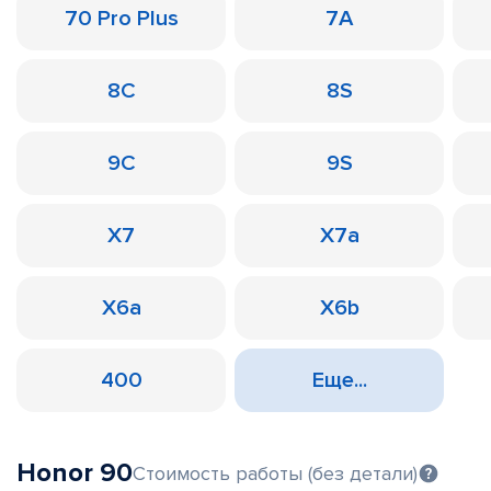
70 Pro Plus
7A
8C
8S
9C
9S
X7
X7a
X6a
X6b
400
Еще...
Honor 90
Стоимость работы (без детали)