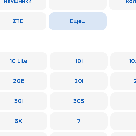
наушники
ко
ZTE
Еще...
10 Lite
10i
10
20E
20I
30i
30S
6X
7