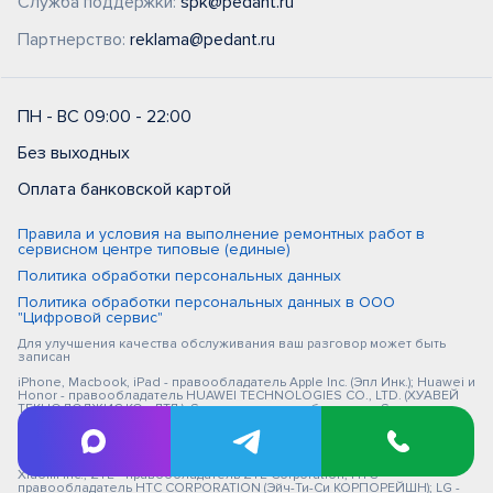
Служба поддержки:
spk@pedant.ru
Партнерство:
reklama@pedant.ru
ПН - ВС 09:00 - 22:00
Без выходных
Оплата банковской картой
Правила и условия на выполнение ремонтных работ в
сервисном центре типовые (единые)
Политика обработки персональных данных
Политика обработки персональных данных в ООО
"Цифровой сервис"
Для улучшения качества обслуживания ваш разговор может быть
записан
iPhone, Macbook, iPad - правообладатель Apple Inc. (Эпл Инк.); Huawei и
Honor - правообладатель HUAWEI TECHNOLOGIES CO., LTD. (ХУАВЕЙ
ТЕКНОЛОДЖИС КО., ЛТД.); Samsung – правообладатель Samsung
Electronics Co. Ltd. (Самсунг Электроникс Ко., Лтд.); MEIZU -
правообладатель MEIZU TECHNOLOGY CO., LTD.; Nokia -
правообладатель Nokia Corporation (Нокиа Корпорейшн); Lenovo -
правообладатель Lenovo (Beijing) Limited; Xiaomi - правообладатель
Xiaomi Inc.; ZTE - правообладатель ZTE Corporation; HTC -
правообладатель HTC CORPORATION (Эйч-Ти-Си КОРПОРЕЙШН); LG -