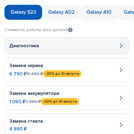
Galaxy S23
Galaxy A02
Galaxy A10
Gala
Стоимость работы (без детали)
Диагностика
Замена экрана
6 790 ₽
8 490 ₽
-20%
до 10 августа
Замена аккумулятора
1 090 ₽
1 390 ₽
-20%
до 10 августа
Замена стекла
4 990 ₽