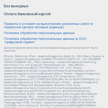
Без выходных
Оплата банковской картой
Правила и условия на выполнение ремонтных работ в
сервисном центре типовые (единые)
Политика обработки персональных данных
Политика обработки персональных данных в ООО
"Цифровой сервис"
Для улучшения качества обслуживания ваш разговор может быть
записан
iPhone, Macbook, iPad - правообладатель Apple Inc. (Эпл Инк.); Huawei и
Honor - правообладатель HUAWEI TECHNOLOGIES CO., LTD. (ХУАВЕЙ
ТЕКНОЛОДЖИС КО., ЛТД.); Samsung – правообладатель Samsung
Electronics Co. Ltd. (Самсунг Электроникс Ко., Лтд.); MEIZU -
правообладатель MEIZU TECHNOLOGY CO., LTD.; Nokia -
правообладатель Nokia Corporation (Нокиа Корпорейшн); Lenovo -
правообладатель Lenovo (Beijing) Limited; Xiaomi - правообладатель
Xiaomi Inc.; ZTE - правообладатель ZTE Corporation; HTC -
правообладатель HTC CORPORATION (Эйч-Ти-Си КОРПОРЕЙШН); LG -
правообладатель LG Corp. (ЭлДжи Корп.); Philips - правообладатель
Koninklijke Philips N.V. (Конинклийке Филипс Н.В.); Sony -
правообладатель Sony Corporation (Сони Корпорейшн); ASUS -
правообладатель ASUSTeK Computer Inc. (Асустек Компьютер
Инкорпорейшн); ACER - правообладатель Acer Incorporated (Эйсер
Инкорпорейтед); DELL - правообладатель Dell Inc.(Делл Инк.); HP -
правообладатель HP Hewlett-Packard Group LLC (ЭйчПи Хьюлетт
Паккард Груп ЛЛК); Toshiba - правообладатель KABUSHIKI KAISHA
TOSHIBA, also trading as Toshiba Corporation (КАБУШИКИ КАЙША