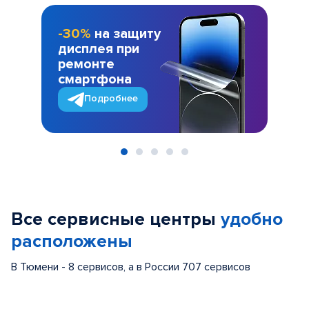
-30%
на защиту
дисплея при
ремонте
смартфона
Подробнее
Item
1
of
Все сервисные центры
удобно
5
расположены
В Тюмени - 8 сервисов, а в России 707 сервисов