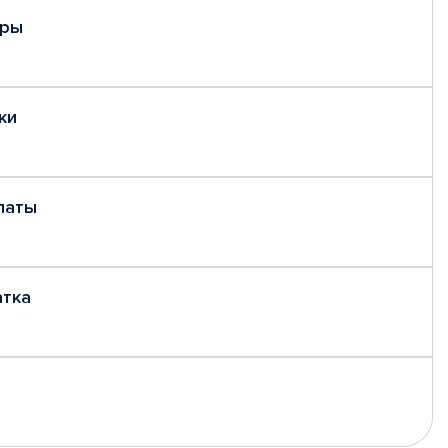
еры
ки
латы
атка