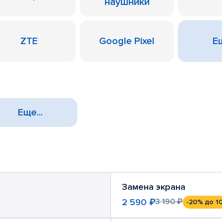
наушники
ZTE
Google Pixel
Ещ
Еще...
Замена экрана
2 590 ₽
3 190 ₽
-20%
до 1