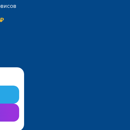
рвисов
 ₽