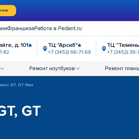
тали
нии
Франшиза
Работа в Pedant.ru
йте, д. 101
ТЦ "Арсиб"
ТЦ "Тюмень
1-82
+7 (3452) 66-71-69
+7 (3452) 39-
талл"
ТРЦ "Остров"
остановка "ДК Ст
6-71-76
+7 (3452) 66-71-92
+7 (345) 221-53-61
Ремонт
ноутбуков
Ремонт
план
монт GT, GT Neo
GT, GT