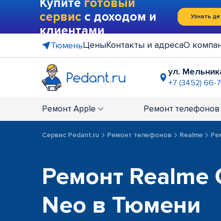
Купите
готовый
сервис
с доходом и
Узнать де
клиентами
Цены
Контакты и адреса
О компа
Тюмень
ул. Мельника
+7 (3452) 66-7
ТРЦ "Крис
+7 (3452) 6
Ремонт
Apple
Ремонт
телефонов
Сервис Pedant.ru
Ремонт телефонов
Realme
Ре
Ремонт Realme 
Neo в Тюмени