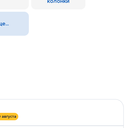
колонки
е...
0 августа