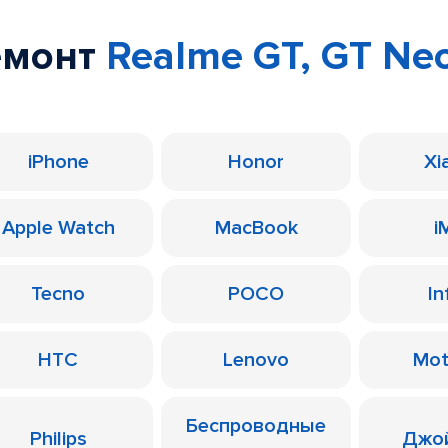
емонт
Realme GT, GT Ne
iPhone
Honor
Xi
Apple Watch
MacBook
i
Tecno
POCO
In
HTC
Lenovo
Mot
Беспроводные
Philips
Джо