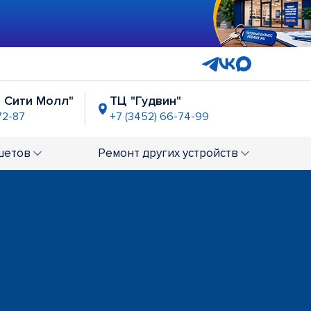
 Сити Молл"
ТЦ "Гудвин"
72-87
+7 (3452) 66-74-99
роитель"
ост. "Магазин Океан"
Закрыт по тех. причинам
шетов
Ремонт
других устройств