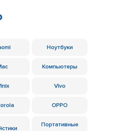
o
aomi
Ноутбуки
Mac
Компьютеры
finix
Vivo
orola
OPPO
Портативные
йстики