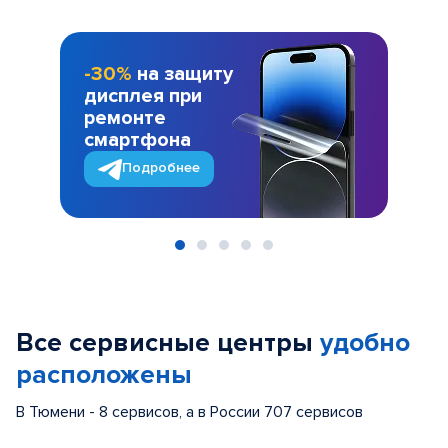
-30%
на защиту
дисплея при
ремонте
смартфона
Подробнее
Item
1
of
Все сервисные центры
удобно
5
расположены
В Тюмени - 8 сервисов, а в России 707 сервисов