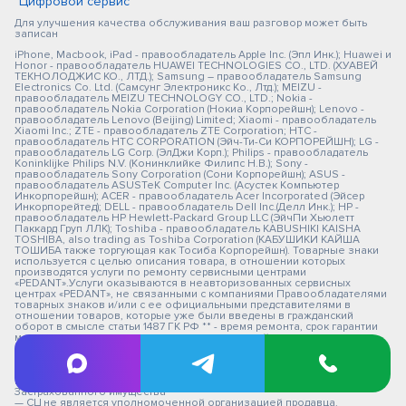
"Цифровой сервис"
Для улучшения качества обслуживания ваш разговор может быть
записан
iPhone, Macbook, iPad - правообладатель Apple Inc. (Эпл Инк.); Huawei и
Honor - правообладатель HUAWEI TECHNOLOGIES CO., LTD. (ХУАВЕЙ
ТЕКНОЛОДЖИС КО., ЛТД.); Samsung – правообладатель Samsung
Electronics Co. Ltd. (Самсунг Электроникс Ко., Лтд.); MEIZU -
правообладатель MEIZU TECHNOLOGY CO., LTD.; Nokia -
правообладатель Nokia Corporation (Нокиа Корпорейшн); Lenovo -
правообладатель Lenovo (Beijing) Limited; Xiaomi - правообладатель
Xiaomi Inc.; ZTE - правообладатель ZTE Corporation; HTC -
правообладатель HTC CORPORATION (Эйч-Ти-Си КОРПОРЕЙШН); LG -
правообладатель LG Corp. (ЭлДжи Корп.); Philips - правообладатель
Koninklijke Philips N.V. (Конинклийке Филипс Н.В.); Sony -
правообладатель Sony Corporation (Сони Корпорейшн); ASUS -
правообладатель ASUSTeK Computer Inc. (Асустек Компьютер
Инкорпорейшн); ACER - правообладатель Acer Incorporated (Эйсер
Инкорпорейтед); DELL - правообладатель Dell Inc.(Делл Инк.); HP -
правообладатель HP Hewlett-Packard Group LLC (ЭйчПи Хьюлетт
Паккард Груп ЛЛК); Toshiba - правообладатель KABUSHIKI KAISHA
TOSHIBA, also trading as Toshiba Corporation (КАБУШИКИ КАЙША
ТОШИБА также торгующая как Тосиба Корпорейшн). Товарные знаки
используется с целью описания товара, в отношении которых
производятся услуги по ремонту сервисными центрами
«PEDANT».Услуги оказываются в неавторизованных сервисных
центрах «PEDANT», не связанными с компаниями Правообладателями
товарных знаков и/или с ее официальными представителями в
отношении товаров, которые уже были введены в гражданский
оборот в смысле статьи 1487 ГК РФ ** - время ремонта, срок гарантии
могут меняться в зависимости от модели устройства и сложности
проводимых работ Информация о соответствующих моделях и
комплектациях и их наличии, ценах, возможных выгодах и условиях
приобретения доступна в сервисных центрах Pedant.ru. Не является
публичной офертой. Оферта на сервисное обслуживание
Застрахованного имущества
— СЦ не является уполномоченной организацией продавца,