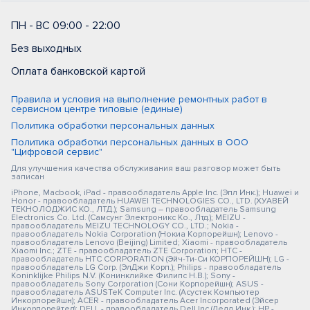
ПН - ВС 09:00 - 22:00
Без выходных
Оплата банковской картой
Правила и условия на выполнение ремонтных работ в
сервисном центре типовые (единые)
Политика обработки персональных данных
Политика обработки персональных данных в ООО
"Цифровой сервис"
Для улучшения качества обслуживания ваш разговор может быть
записан
iPhone, Macbook, iPad - правообладатель Apple Inc. (Эпл Инк.); Huawei и
Honor - правообладатель HUAWEI TECHNOLOGIES CO., LTD. (ХУАВЕЙ
ТЕКНОЛОДЖИС КО., ЛТД.); Samsung – правообладатель Samsung
Electronics Co. Ltd. (Самсунг Электроникс Ко., Лтд.); MEIZU -
правообладатель MEIZU TECHNOLOGY CO., LTD.; Nokia -
правообладатель Nokia Corporation (Нокиа Корпорейшн); Lenovo -
правообладатель Lenovo (Beijing) Limited; Xiaomi - правообладатель
Xiaomi Inc.; ZTE - правообладатель ZTE Corporation; HTC -
правообладатель HTC CORPORATION (Эйч-Ти-Си КОРПОРЕЙШН); LG -
правообладатель LG Corp. (ЭлДжи Корп.); Philips - правообладатель
Koninklijke Philips N.V. (Конинклийке Филипс Н.В.); Sony -
правообладатель Sony Corporation (Сони Корпорейшн); ASUS -
правообладатель ASUSTeK Computer Inc. (Асустек Компьютер
Инкорпорейшн); ACER - правообладатель Acer Incorporated (Эйсер
Инкорпорейтед); DELL - правообладатель Dell Inc.(Делл Инк.); HP -