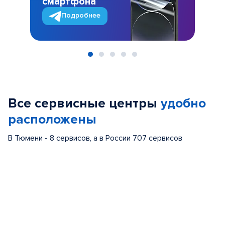
смартфона
Подробнее
Item
1
of
Все сервисные центры
удобно
5
расположены
В Тюмени - 8 сервисов, а в России 707 сервисов