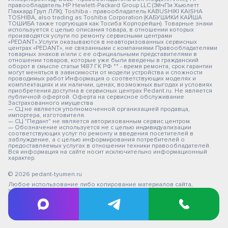
правообладатель HP Hewlett-Packard Group LLC (ЭйчПи Хьюлетт
Паккард Груп ЛЛК); Toshiba - правообладатель KABUSHIKI KAISHA
TOSHIBA, also trading as Toshiba Corporation (КАБУШИКИ КАЙША
ТОШИБА также торгующая как Тосиба Корпорейшн). Товарные знаки
используется с целью описания товара, в отношении которых
производятся услуги по ремонту сервисными центрами
«PEDANT».Услуги оказываются в неавторизованных сервисных
центрах «PEDANT», не связанными с компаниями Правообладателями
товарных знаков и/или с ее официальными представителями в
отношении товаров, которые уже были введены в гражданский
оборот в смысле статьи 1487 ГК РФ ** - время ремонта, срок гарантии
могут меняться в зависимости от модели устройства и сложности
проводимых работ Информация о соответствующих моделях и
комплектациях и их наличии, ценах, возможных выгодах и условиях
приобретения доступна в сервисных центрах Pedant.ru. Не является
публичной офертой. Оферта на сервисное обслуживание
Застрахованного имущества
— СЦ не является уполномоченной организацией продавца,
импортера, изготовителя.
— СЦ "Педант" не является авторизованным сервис центром.
— Обозначение используется не с целью индивидуализации
соответствующих услуг по ремонту и введения посетителей в
заблуждение, а с целью информирования потребителей о
предоставляемых услугах в отношении техники правообладателей.
Вся информация на сайте носит исключительно информационный
характер.
© 2026 pedant-tyumen.ru
Любое использование либо копирование материалов сайта,
элементов дизайна и оформления не допускается.