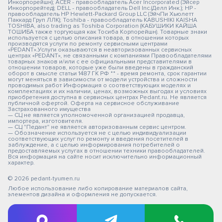
Инкорпорейшн); ACER - правообладатель Acer Incorporated (Эйсер
Инкорпорейтед); DELL - правообладатель Dell Inc.(Делл Инк.); HP -
правообладатель HP Hewlett-Packard Group LLC (ЭйчПи Хьюлетт
Паккард Груп ЛЛК); Toshiba - правообладатель KABUSHIKI KAISHA
TOSHIBA, also trading as Toshiba Corporation (КАБУШИКИ КАЙША
ТОШИБА также торгующая как Тосиба Корпорейшн). Товарные знаки
используется с целью описания товара, в отношении которых
производятся услуги по ремонту сервисными центрами
«PEDANT».Услуги оказываются в неавторизованных сервисных
центрах «PEDANT», не связанными с компаниями Правообладателями
товарных знаков и/или с ее официальными представителями в
отношении товаров, которые уже были введены в гражданский
оборот в смысле статьи 1487 ГК РФ ** - время ремонта, срок гарантии
могут меняться в зависимости от модели устройства и сложности
проводимых работ Информация о соответствующих моделях и
комплектациях и их наличии, ценах, возможных выгодах и условиях
приобретения доступна в сервисных центрах Pedant.ru. Не является
публичной офертой. Оферта на сервисное обслуживание
Застрахованного имущества
— СЦ не является уполномоченной организацией продавца,
импортера, изготовителя.
— СЦ "Педант" не является авторизованным сервис центром.
— Обозначение используется не с целью индивидуализации
соответствующих услуг по ремонту и введения посетителей в
заблуждение, а с целью информирования потребителей о
предоставляемых услугах в отношении техники правообладателей.
Вся информация на сайте носит исключительно информационный
характер.
© 2026 pedant-tyumen.ru
Любое использование либо копирование материалов сайта,
элементов дизайна и оформления не допускается.