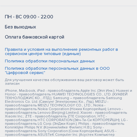
ПН - ВС 09:00 - 22:00
Без выходных
Оплата банковской картой
Правила и условия на выполнение ремонтных работ в
сервисном центре типовые (единые)
Политика обработки персональных данных
Политика обработки персональных данных в ООО
"Цифровой сервис"
Для улучшения качества обслуживания ваш разговор может быть
записан
iPhone, Macbook, iPad - правообладатель Apple Inc. (Эпл Инк.); Huawei и
Honor - правообладатель HUAWEI TECHNOLOGIES CO., LTD. (ХУАВЕЙ
ТЕКНОЛОДЖИС КО., ЛТД.); Samsung – правообладатель Samsung
Electronics Co. Ltd. (Самсунг Электроникс Ко., Лтд.); MEIZU -
правообладатель MEIZU TECHNOLOGY CO., LTD.; Nokia -
правообладатель Nokia Corporation (Нокиа Корпорейшн); Lenovo -
правообладатель Lenovo (Beijing) Limited; Xiaomi - правообладатель
Xiaomi Inc.; ZTE - правообладатель ZTE Corporation; HTC -
правообладатель HTC CORPORATION (Эйч-Ти-Си КОРПОРЕЙШН); LG -
правообладатель LG Corp. (ЭлДжи Корп.); Philips - правообладатель
Koninklijke Philips N.V. (Конинклийке Филипс Н.В.); Sony -
правообладатель Sony Corporation (Сони Корпорейшн); ASUS -
правообладатель ASUSTeK Computer Inc. (Асустек Компьютер