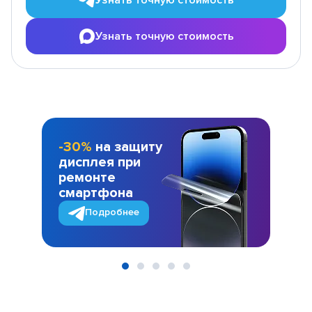
Узнать точную стоимость
-30%
на защиту
дисплея при
ремонте
смартфона
Подробнее
Item
1