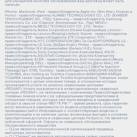
Для улучшения качества обслуживания ваш разговор может быть
записан
iPhone, Macbook, iPad - правообладатель Apple Inc. (Эпл Инк.); Huawei и
Honor - правообладатель HUAWEI TECHNOLOGIES CO., LTD. (ХУАВЕЙ
ТЕКНОЛОДЖИС КО., ЛТД.); Samsung – правообладатель Samsung
Electronics Co. Ltd. (Самсунг Электроникс Ко., Лтд.); MEIZU -
правообладатель MEIZU TECHNOLOGY CO., LTD.; Nokia -
правообладатель Nokia Corporation (Нокиа Корпорейшн); Lenovo -
правообладатель Lenovo (Beijing) Limited; Xiaomi - правообладатель
Xiaomi Inc.; ZTE - правообладатель ZTE Corporation; HTC -
правообладатель HTC CORPORATION (Эйч-Ти-Си КОРПОРЕЙШН); LG -
правообладатель LG Corp. (ЭлДжи Корп.); Philips - правообладатель
Koninklijke Philips N.V. (Конинклийке Филипс Н.В.); Sony -
правообладатель Sony Corporation (Сони Корпорейшн); ASUS -
правообладатель ASUSTeK Computer Inc. (Асустек Компьютер
Инкорпорейшн); ACER - правообладатель Acer Incorporated (Эйсер
Инкорпорейтед); DELL - правообладатель Dell Inc.(Делл Инк.); HP -
правообладатель HP Hewlett-Packard Group LLC (ЭйчПи Хьюлетт
Паккард Груп ЛЛК); Toshiba - правообладатель KABUSHIKI KAISHA
TOSHIBA, also trading as Toshiba Corporation (КАБУШИКИ КАЙША
ТОШИБА также торгующая как Тосиба Корпорейшн). Товарные знаки
используется с целью описания товара, в отношении которых
производятся услуги по ремонту сервисными центрами
«PEDANT».Услуги оказываются в неавторизованных сервисных
центрах «PEDANT», не связанными с компаниями Правообладателями
товарных знаков и/или с ее официальными представителями в
отношении товаров, которые уже были введены в гражданский
оборот в смысле статьи 1487 ГК РФ ** - время ремонта, срок гарантии
могут меняться в зависимости от модели устройства и сложности
проводимых работ Информация о соответствующих моделях и
комплектациях и их наличии, ценах, возможных выгодах и условиях
приобретения доступна в сервисных центрах Pedant.ru. Не является
публичной офертой. Оферта на сервисное обслуживание
Застрахованного имущества
— СЦ не является уполномоченной организацией продавца,
импортера, изготовителя.
— СЦ "Педант" не является авторизованным сервис центром.