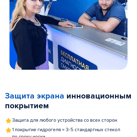
Item
1
of
Защита экрана
инновационным
5
покрытием
Защита для любого устройства со всех сторон
1 покрытие гидрогеля = 3-5 стандартных стекол
по сроку носки