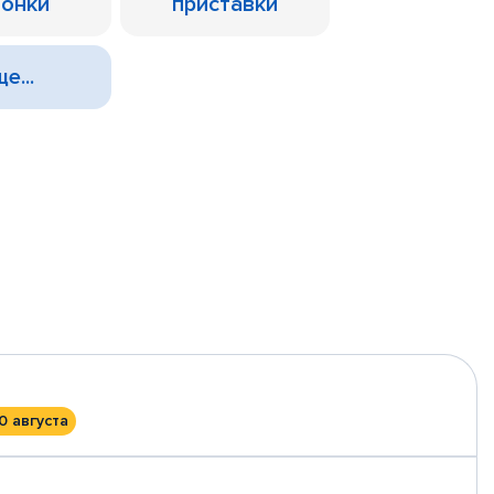
лонки
приставки
е...
0 августа