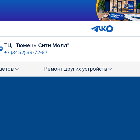
ТЦ "Тюмень Сити Молл"
+7 (3452) 39-72-87
ТЦ "Гудвин"
+7 (3452) 66-74-99
шетов
Ремонт
других устройств