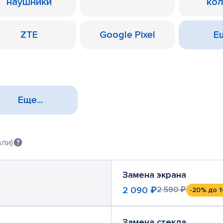
наушники
ко
ZTE
Google Pixel
Ещ
Еще...
ли)
Замена экрана
2 090 ₽
2 590 ₽
-20%
до 1
Замена стекла