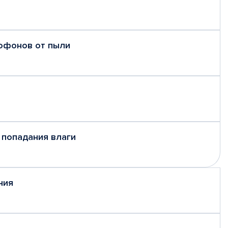
рофонов от пыли
 попадания влаги
ния