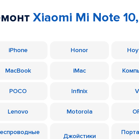
емонт
Xiaomi Mi Note 10,
iPhone
Honor
Ноу
MacBook
iMac
Комп
POCO
Infinix
V
Lenovo
Motorola
O
еспроводные
Порт
Джойстики