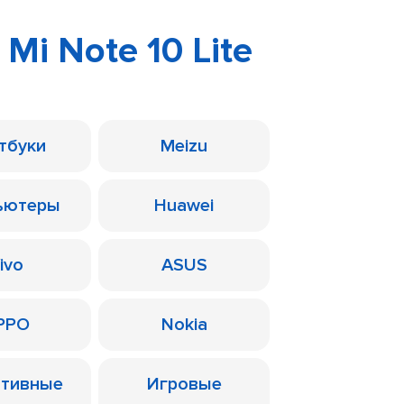
 Mi Note 10 Lite
тбуки
Meizu
ьютеры
Huawei
ivo
ASUS
PPO
Nokia
ативные
Игровые