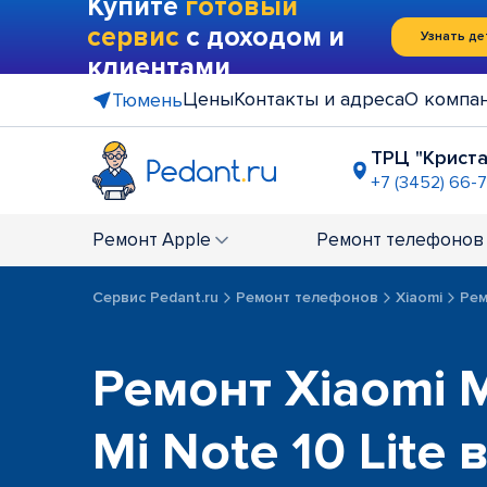
Купите
готовый
сервис
с доходом и
Узнать де
клиентами
Цены
Контакты и адреса
О компа
Тюмень
ТРЦ "Крист
+7 (3452) 66-7
ул. Мельни
+7 (3452) 66
Ремонт
Apple
Ремонт
телефонов
ост. "Мага
Закрыт по т
Сервис Pedant.ru
Ремонт телефонов
Xiaomi
Рем
Ремонт Xiaomi M
Mi Note 10 Lite