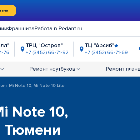
тали
нии
Франшиза
Работа в Pedant.ru
алл"
ТРЦ "Остров"
ТЦ "Арсиб"
1-76
+7 (3452) 66-71-92
+7 (3452) 66-71-69
кайте, д. 101
остановка "ДК Строитель"
-71-82
+7 (345) 221-53-61
Ремонт
ноутбуков
Ремонт
план
зин Океан"
ех. причинам
онт Mi Note 10, Mi Note 10 Lite
i Note 10,
 в Тюмени