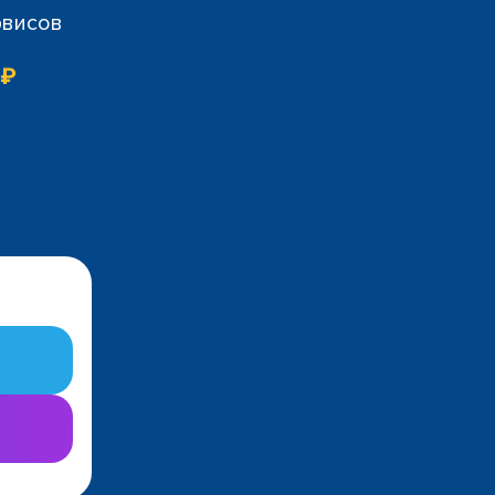
рвисов
 ₽