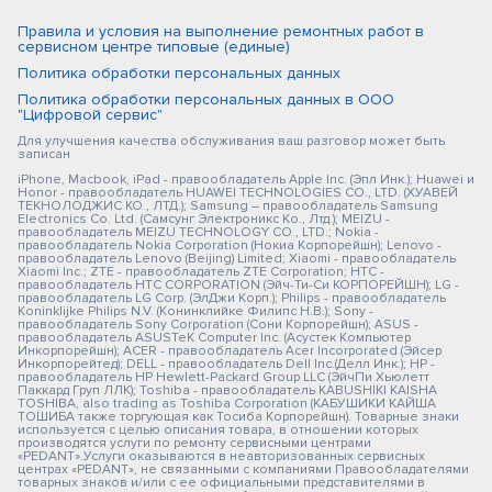
Правила и условия на выполнение ремонтных работ в
сервисном центре типовые (единые)
Политика обработки персональных данных
Политика обработки персональных данных в ООО
"Цифровой сервис"
Для улучшения качества обслуживания ваш разговор может быть
записан
iPhone, Macbook, iPad - правообладатель Apple Inc. (Эпл Инк.); Huawei и
Honor - правообладатель HUAWEI TECHNOLOGIES CO., LTD. (ХУАВЕЙ
ТЕКНОЛОДЖИС КО., ЛТД.); Samsung – правообладатель Samsung
Electronics Co. Ltd. (Самсунг Электроникс Ко., Лтд.); MEIZU -
правообладатель MEIZU TECHNOLOGY CO., LTD.; Nokia -
правообладатель Nokia Corporation (Нокиа Корпорейшн); Lenovo -
правообладатель Lenovo (Beijing) Limited; Xiaomi - правообладатель
Xiaomi Inc.; ZTE - правообладатель ZTE Corporation; HTC -
правообладатель HTC CORPORATION (Эйч-Ти-Си КОРПОРЕЙШН); LG -
правообладатель LG Corp. (ЭлДжи Корп.); Philips - правообладатель
Koninklijke Philips N.V. (Конинклийке Филипс Н.В.); Sony -
правообладатель Sony Corporation (Сони Корпорейшн); ASUS -
правообладатель ASUSTeK Computer Inc. (Асустек Компьютер
Инкорпорейшн); ACER - правообладатель Acer Incorporated (Эйсер
Инкорпорейтед); DELL - правообладатель Dell Inc.(Делл Инк.); HP -
правообладатель HP Hewlett-Packard Group LLC (ЭйчПи Хьюлетт
Паккард Груп ЛЛК); Toshiba - правообладатель KABUSHIKI KAISHA
TOSHIBA, also trading as Toshiba Corporation (КАБУШИКИ КАЙША
ТОШИБА также торгующая как Тосиба Корпорейшн). Товарные знаки
используется с целью описания товара, в отношении которых
производятся услуги по ремонту сервисными центрами
«PEDANT».Услуги оказываются в неавторизованных сервисных
центрах «PEDANT», не связанными с компаниями Правообладателями
товарных знаков и/или с ее официальными представителями в