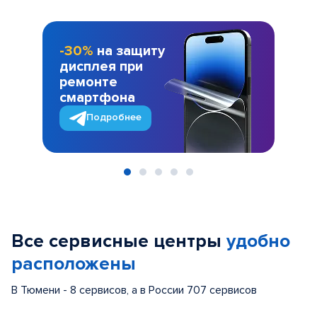
-30%
на защиту
дисплея при
ремонте
смартфона
Подробнее
Item
1
of
Все сервисные центры
удобно
5
расположены
В Тюмени - 8 сервисов, а в России 707 сервисов