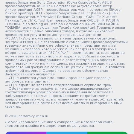
правообладатель Sony Corporation (Сони Корпорейшн); ASUS -
правообладатель ASUSTeK Computer Inc. (Асустек Компьютер
Инкорпорейшн); ACER - правообладатель Acer Incorporated (Эйсер
Инкорпорейтед); DELL - правообладатель Dell Inc.(Делл Инк.); HP -
правообладатель HP Hewlett-Packard Group LLC (ЭйчПи Хьюлетт
Паккард Груп ЛЛК); Toshiba - правообладатель KABUSHIKI KAISHA
TOSHIBA, also trading as Toshiba Corporation (КАБУШИКИ КАЙША
ТОШИБА также торгующая как Тосиба Корпорейшн). Товарные знаки
используется с целью описания товара, в отношении которых
производятся услуги по ремонту сервисными центрами
«PEDANT».Услуги оказываются в неавторизованных сервисных
центрах «PEDANT», не связанными с компаниями Правообладателями
товарных знаков и/или с ее официальными представителями в
отношении товаров, которые уже были введены в гражданский
оборот в смысле статьи 1487 ГК РФ ** - время ремонта, срок гарантии
могут меняться в зависимости от модели устройства и сложности
проводимых работ Информация о соответствующих моделях и
комплектациях и их наличии, ценах, возможных выгодах и условиях
приобретения доступна в сервисных центрах Pedant.ru. Не является
публичной офертой. Оферта на сервисное обслуживание
Застрахованного имущества
— СЦ не является уполномоченной организацией продавца,
импортера, изготовителя.
— СЦ "Педант" не является авторизованным сервис центром.
— Обозначение используется не с целью индивидуализации
соответствующих услуг по ремонту и введения посетителей в
заблуждение, а с целью информирования потребителей о
предоставляемых услугах в отношении техники правообладателей.
Вся информация на сайте носит исключительно информационный
характер.
© 2026 pedant-tyumen.ru
Любое использование либо копирование материалов сайта,
элементов дизайна и оформления не допускается.