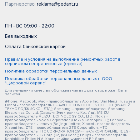
Партнерство:
reklama@pedant.ru
ПН - ВС 09:00 - 22:00
Без выходных
Оплата банковской картой
Правила и условия на выполнение ремонтных работ в
сервисном центре типовые (единые)
Политика обработки персональных данных
Политика обработки персональных данных в ООО
"Цифровой сервис"
Для улучшения качества обслуживания ваш разговор может быть
записан
iPhone, Macbook, iPad - правообладатель Apple Inc. (Эпл Инк.); Huawei и
Honor - правообладатель HUAWEI TECHNOLOGIES CO., LTD. (ХУАВЕЙ
ТЕКНОЛОДЖИС КО., ЛТД.); Samsung – правообладатель Samsung
Electronics Co. Ltd. (Самсунг Электроникс Ко., Лтд.); MEIZU -
правообладатель MEIZU TECHNOLOGY CO., LTD.; Nokia -
правообладатель Nokia Corporation (Нокиа Корпорейшн); Lenovo -
правообладатель Lenovo (Beijing) Limited; Xiaomi - правообладатель
Xiaomi Inc.; ZTE - правообладатель ZTE Corporation; HTC -
правообладатель HTC CORPORATION (Эйч-Ти-Си КОРПОРЕЙШН); LG -
правообладатель LG Corp. (ЭлДжи Корп.); Philips - правообладатель
Koninklijke Philips N.V. (Конинклийке Филипс Н.В.); Sony -