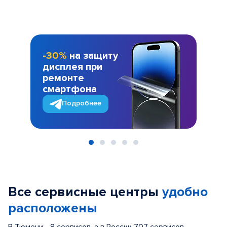
-30%
на защиту
дисплея при
ремонте
смартфона
Подробнее
Item
1
of
Все сервисные центры
удобно
5
расположены