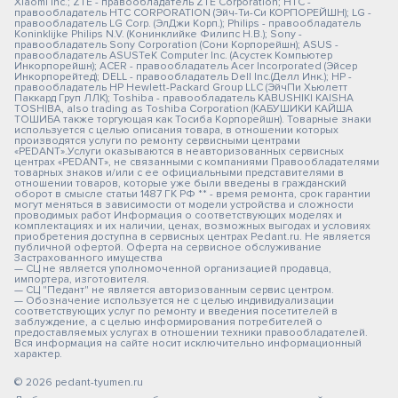
Xiaomi Inc.; ZTE - правообладатель ZTE Corporation; HTC -
правообладатель HTC CORPORATION (Эйч-Ти-Си КОРПОРЕЙШН); LG -
правообладатель LG Corp. (ЭлДжи Корп.); Philips - правообладатель
Koninklijke Philips N.V. (Конинклийке Филипс Н.В.); Sony -
правообладатель Sony Corporation (Сони Корпорейшн); ASUS -
правообладатель ASUSTeK Computer Inc. (Асустек Компьютер
Инкорпорейшн); ACER - правообладатель Acer Incorporated (Эйсер
Инкорпорейтед); DELL - правообладатель Dell Inc.(Делл Инк.); HP -
правообладатель HP Hewlett-Packard Group LLC (ЭйчПи Хьюлетт
Паккард Груп ЛЛК); Toshiba - правообладатель KABUSHIKI KAISHA
TOSHIBA, also trading as Toshiba Corporation (КАБУШИКИ КАЙША
ТОШИБА также торгующая как Тосиба Корпорейшн). Товарные знаки
используется с целью описания товара, в отношении которых
производятся услуги по ремонту сервисными центрами
«PEDANT».Услуги оказываются в неавторизованных сервисных
центрах «PEDANT», не связанными с компаниями Правообладателями
товарных знаков и/или с ее официальными представителями в
отношении товаров, которые уже были введены в гражданский
оборот в смысле статьи 1487 ГК РФ ** - время ремонта, срок гарантии
могут меняться в зависимости от модели устройства и сложности
проводимых работ Информация о соответствующих моделях и
комплектациях и их наличии, ценах, возможных выгодах и условиях
приобретения доступна в сервисных центрах Pedant.ru. Не является
публичной офертой. Оферта на сервисное обслуживание
Застрахованного имущества
— СЦ не является уполномоченной организацией продавца,
импортера, изготовителя.
— СЦ "Педант" не является авторизованным сервис центром.
— Обозначение используется не с целью индивидуализации
соответствующих услуг по ремонту и введения посетителей в
заблуждение, а с целью информирования потребителей о
предоставляемых услугах в отношении техники правообладателей.
Вся информация на сайте носит исключительно информационный
характер.
© 2026 pedant-tyumen.ru