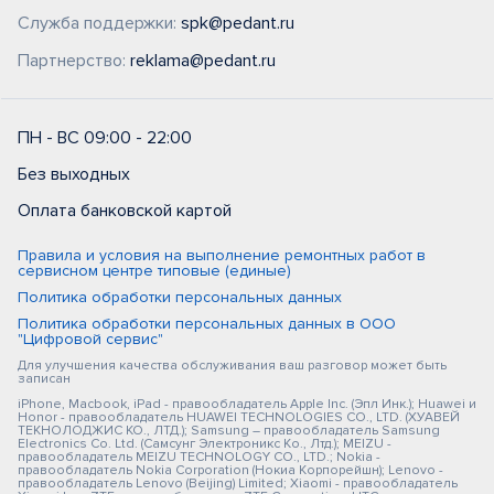
Служба поддержки:
spk@pedant.ru
Партнерство:
reklama@pedant.ru
ПН - ВС 09:00 - 22:00
Без выходных
Оплата банковской картой
Правила и условия на выполнение ремонтных работ в
сервисном центре типовые (единые)
Политика обработки персональных данных
Политика обработки персональных данных в ООО
"Цифровой сервис"
Для улучшения качества обслуживания ваш разговор может быть
записан
iPhone, Macbook, iPad - правообладатель Apple Inc. (Эпл Инк.); Huawei и
Honor - правообладатель HUAWEI TECHNOLOGIES CO., LTD. (ХУАВЕЙ
ТЕКНОЛОДЖИС КО., ЛТД.); Samsung – правообладатель Samsung
Electronics Co. Ltd. (Самсунг Электроникс Ко., Лтд.); MEIZU -
правообладатель MEIZU TECHNOLOGY CO., LTD.; Nokia -
правообладатель Nokia Corporation (Нокиа Корпорейшн); Lenovo -
правообладатель Lenovo (Beijing) Limited; Xiaomi - правообладатель