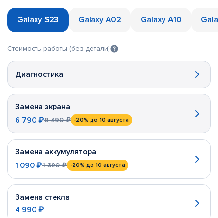
Galaxy S23
Galaxy A02
Galaxy A10
Gala
Стоимость работы (без детали)
Диагностика
Замена экрана
6 790 ₽
8 490 ₽
-20%
до 10 августа
Замена аккумулятора
1 090 ₽
1 390 ₽
-20%
до 10 августа
Замена стекла
4 990 ₽