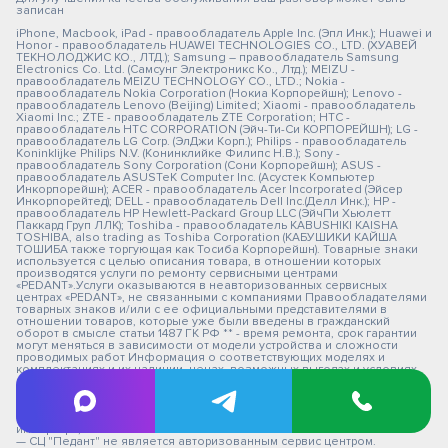
записан
iPhone, Macbook, iPad - правообладатель Apple Inc. (Эпл Инк.); Huawei и
Honor - правообладатель HUAWEI TECHNOLOGIES CO., LTD. (ХУАВЕЙ
ТЕКНОЛОДЖИС КО., ЛТД.); Samsung – правообладатель Samsung
Electronics Co. Ltd. (Самсунг Электроникс Ко., Лтд.); MEIZU -
правообладатель MEIZU TECHNOLOGY CO., LTD.; Nokia -
правообладатель Nokia Corporation (Нокиа Корпорейшн); Lenovo -
правообладатель Lenovo (Beijing) Limited; Xiaomi - правообладатель
Xiaomi Inc.; ZTE - правообладатель ZTE Corporation; HTC -
правообладатель HTC CORPORATION (Эйч-Ти-Си КОРПОРЕЙШН); LG -
правообладатель LG Corp. (ЭлДжи Корп.); Philips - правообладатель
Koninklijke Philips N.V. (Конинклийке Филипс Н.В.); Sony -
правообладатель Sony Corporation (Сони Корпорейшн); ASUS -
правообладатель ASUSTeK Computer Inc. (Асустек Компьютер
Инкорпорейшн); ACER - правообладатель Acer Incorporated (Эйсер
Инкорпорейтед); DELL - правообладатель Dell Inc.(Делл Инк.); HP -
правообладатель HP Hewlett-Packard Group LLC (ЭйчПи Хьюлетт
Паккард Груп ЛЛК); Toshiba - правообладатель KABUSHIKI KAISHA
TOSHIBA, also trading as Toshiba Corporation (КАБУШИКИ КАЙША
ТОШИБА также торгующая как Тосиба Корпорейшн). Товарные знаки
используется с целью описания товара, в отношении которых
производятся услуги по ремонту сервисными центрами
«PEDANT».Услуги оказываются в неавторизованных сервисных
центрах «PEDANT», не связанными с компаниями Правообладателями
товарных знаков и/или с ее официальными представителями в
отношении товаров, которые уже были введены в гражданский
оборот в смысле статьи 1487 ГК РФ ** - время ремонта, срок гарантии
могут меняться в зависимости от модели устройства и сложности
проводимых работ Информация о соответствующих моделях и
комплектациях и их наличии, ценах, возможных выгодах и условиях
приобретения доступна в сервисных центрах Pedant.ru. Не является
публичной офертой. Оферта на сервисное обслуживание
Застрахованного имущества
— СЦ не является уполномоченной организацией продавца,
импортера, изготовителя.
— СЦ "Педант" не является авторизованным сервис центром.