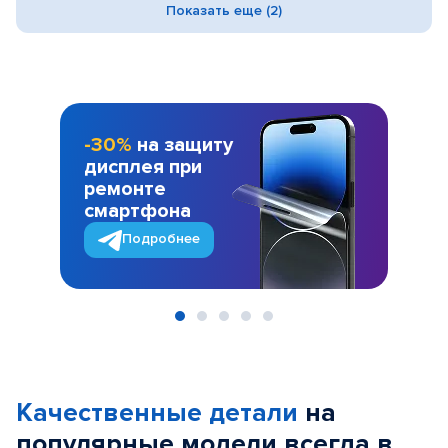
Показать еще (2)
-30%
на защиту
дисплея при
ремонте
смартфона
Подробнее
Item
1
of
Качественные детали
на
5
популярные
модели
всегда в